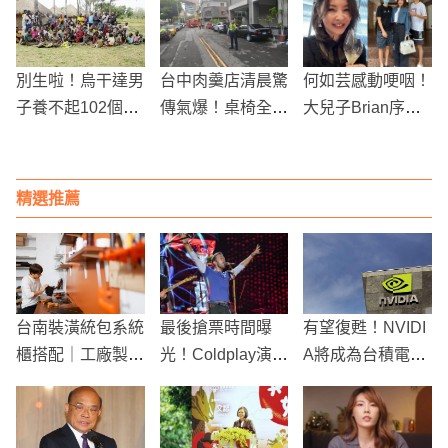
亂
又被爆同時「收服
軍官＋富商」惹議
別生啦！烏干達男
台中肉羹店清晨驚
何如芸感動哽咽！
子養不起102個孩
傳氣爆！桌椅全炸
大兒子Brian序言
子，強逼12個妻
飛，7輛汽機車慘
中的真情告白
子吃避孕藥
遭損毀
精選推薦
台南裝潢統包系統
最後搶票時間曝
有望復甦！NVIDI
櫃搭配｜工廠製作
光！Coldplay演唱
A將成為台積電
與現場施工差異
會宣布加場
「救世主」