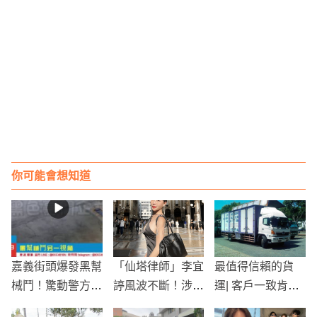
你可能會想知道
嘉義街頭爆發黑幫
「仙塔律師」李宜
最值得信賴的貨
械鬥！驚動警方多
諪風波不斷！涉靈
運| 客戶一致肯
部門，市區陷入混
骨塔詐騙遭拘提
定，服務有保證