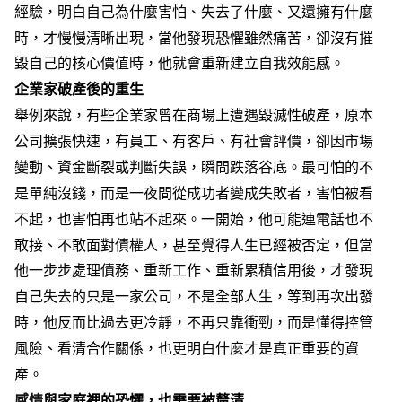
經驗，明白自己為什麼害怕、失去了什麼、又還擁有什麼
時，才慢慢清晰出現，當他發現恐懼雖然痛苦，卻沒有摧
毀自己的核心價值時，他就會重新建立自我效能感。
企業家破產後的重生
舉例來說，有些企業家曾在商場上遭遇毀滅性破產，原本
公司擴張快速，有員工、有客戶、有社會評價，卻因市場
變動、資金斷裂或判斷失誤，瞬間跌落谷底。最可怕的不
是單純沒錢，而是一夜間從成功者變成失敗者，害怕被看
不起，也害怕再也站不起來。一開始，他可能連電話也不
敢接、不敢面對債權人，甚至覺得人生已經被否定，但當
他一步步處理債務、重新工作、重新累積信用後，才發現
自己失去的只是一家公司，不是全部人生，等到再次出發
時，他反而比過去更冷靜，不再只靠衝勁，而是懂得控管
風險、看清合作關係，也更明白什麼才是真正重要的資
產。
感情
與家庭裡的恐懼，也需要被釐清