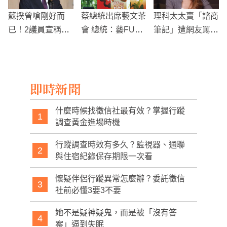
蘇揆曾嗆剛好而
蔡總統出席藝文茶
理科太太賣「諮商
已！2議員宣稱有
會 總統：藝FUN
筆記」遭網友罵
假三倍券被送辦
券使用得非常熱烈
翻！爆氣怒喊：酸
判決結果出爐了
民惦惦啦
即時新聞
什麼時候找徵信社最有效？掌握行蹤
1
調查黃金進場時機
行蹤調查時效有多久？監視器、通聯
2
與住宿紀錄保存期限一次看
懷疑伴侶行蹤異常怎麼辦？委託徵信
3
社前必懂3要3不要
她不是疑神疑鬼，而是被「沒有答
4
案」逼到失眠