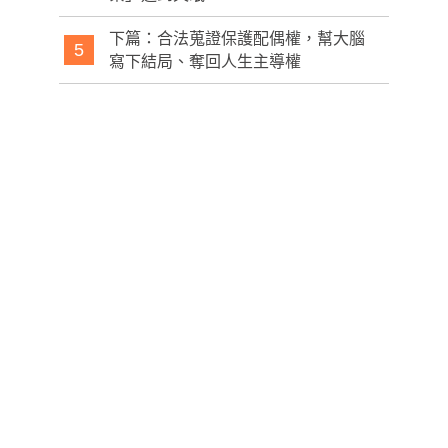
下篇：合法蒐證保護配偶權，幫大腦
5
寫下結局、奪回人生主導權