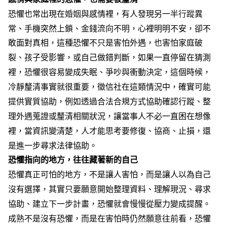
恐懼也常出現在
婚姻
與感情裡，有人發現另一半
行蹤
異
常、手機突然上鎖、金錢流向不明，心裡明明不安，卻不
敢面對真相，這種恐懼不只是害怕外遇，也害怕家庭破
裂、孩子受影響，或自己做錯判斷，如果一直停留在猜測
裡，恐懼很容易變成失眠、爭吵與衝動決定，這個時候，
冷靜釐清事實就很重要，徵信社在這類情況中，確實可能
提供實質協助，例如透過合法合規方式協助確認行蹤、整
理外遇蒐證或釐清相關狀況，讓當事人不必一直困在想像
裡，當資訊變清楚，人才能思考要修復、協商、止損，還
是進一步尋求法律協助。
恐懼指向的地方，往往藏著新的自己
恐懼真正可怕的地方，不是讓人害怕，而是讓人以為自己
沒有選擇，其實只要願意開始整理資料、理解現況、尋求
協助、建立下一步計畫，恐懼就會慢慢從壓力變成提醒。
成熟不是沒有恐懼，而是在害怕時仍然願意往前看，恐懼