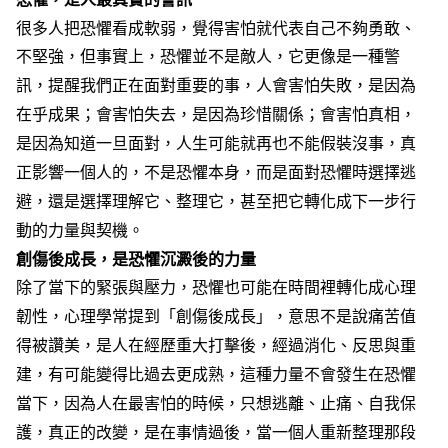
e
v
很多人把恐懼看成軟弱，覺得害怕就代表自己不夠勇敢、
i
o
不堅強，但事實上，恐懼並不是敵人，它更像是一種警
u
s
訊，提醒我們正在面對重要的事，人會害怕失敗，是因為
在乎成果；會害怕失去，是因為珍惜關係；會害怕真相，
是因為知道一旦面對，人生可能就再也不能假裝沒事，真
正影響一個人的，不是恐懼本身，而是面對恐懼時選擇逃
避，還是選擇理解它、整理它，甚至把它轉化成下一步行
動的力量與契機。
創傷後成長，是恐懼沉澱後的力量
除了當下的緊張與壓力，恐懼也可能在時間裡轉化成心理
韌性，心理學常提到「創傷後成長」，意思不是說痛苦值
得被讚美，是人在經歷重大打擊後，經過消化、反思與重
建，有可能變得比過去更成熟，這種力量不會發生在恐懼
當下，因為人在最害怕的時候，只想逃離、止痛、自我保
護，真正的改變，是在事情過後，當一個人重新整理那段