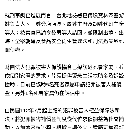
就刑事調查進展而言，台北地檢署已傳喚寶林茶室黎
姓負責人、王姓分店店長、周姓主廚及胡姓代班主廚
等人；檢察官已諭令黎男等人請回，並限制出境、出
海。全案朝違反食品安全衛生管理法和刑法過失致死
罪偵辦。
財團法人犯罪被害人保護協會已探訪過死者家屬，並
依個別家屬的需求，陸續提供緊急生活扶助金及訴訟
援助，目前已協助5名死者家屬申請犯罪被害人補償
金，另外1名死者家屬仍在評估中。
自民國112年7月起上路的犯罪被害人權益保障法新
法，將犯罪被害補償金制度從代位求償調整為社會補
助，以加速審核流程。根據三讀條文，遺屬可獲得新