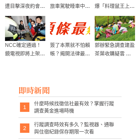
遭目擊深夜約會
旅車駕駛睡車中
爆「料理鼠王上
「歐弟前妻」
旁人拍窗才驚醒
桌」！老鼠啃菜盤
嚇壞客人 業者道
歉整桌免單、衛生
局開罰3萬
NCC確定通過！
簽了本票就不怕賴
郭辦緊急調查建盈
鏡電視即將上架8
帳？揭開法律最強
茶葉收購疑雲 涉
6頻道
討債工具的虛實與
嫌違約及詐欺
實戰攻略
即時新聞
什麼時候找徵信社最有效？掌握行蹤
1
調查黃金進場時機
行蹤調查時效有多久？監視器、通聯
2
與住宿紀錄保存期限一次看