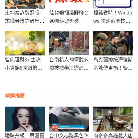
柬埔寨詐騙翻版！
陸貨輪擱淺野柳 2
輕鬆省時！Windo
求職者遭詐騙集團
90噸油恐外洩
ws 快速截圖技巧
囚禁凌虐，每日
報給你知
「共食一碗泡麵」
長達一個月
智能理財夯 主攻
台南私人神壇武玄
烏克蘭總統澤倫斯
小資族6國銀搶大
壇被檢舉涉違建、
基驚傳車禍！緊急
餅
逃稅！關公娶媽祖
送醫，警方全力展
惹議，一發不可收
開調查行動
拾
精選推薦
曖昧升級！周湯豪
台中文心路黑色休
肉多多高雄義大店