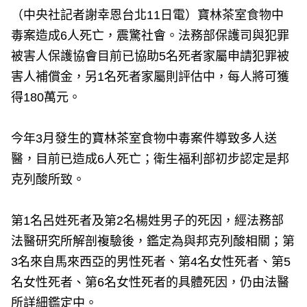
e
v
（中央社記者謝幸恩台北11日電）寶林茶室食物中
i
o
毒案造成6人死亡，震驚社會。法務部保護司與犯罪
u
s
被害人保護協會目前已協助5名死者家屬申請犯罪被
害人補償金，另1名死者家屬則評估中，每人將可獲
得180萬元。
今年3月發生的寶林茶室食物中毒案件導致多人送
醫，目前已造成6人死亡；衛生福利部初步認定是邦
克列酸所致。
第1名呂姓死者及第2名楊姓男子的死因，經法務部
法醫研究所解剖複驗後，鑑定為與邦克列酸相關；第
3名來自馬來西亞的男性死者、第4名女性死者、第5
名女性死者、第6名女性死者的具體死因，仍由法醫
所詳細鑑定中。