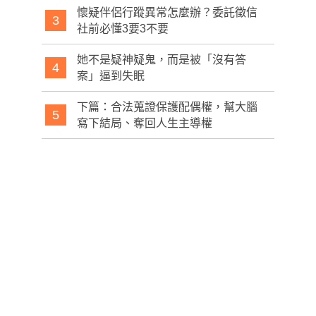
懷疑伴侶行蹤異常怎麼辦？委託徵信
3
社前必懂3要3不要
她不是疑神疑鬼，而是被「沒有答
4
案」逼到失眠
下篇：合法蒐證保護配偶權，幫大腦
5
寫下結局、奪回人生主導權