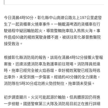
今日清晨4時50分，彰化縣中山高速公路北上197公里處發
生了一起貨櫃車火燒車事件。一輛載滿啤酒的貨櫃車在行
駛過程中疑因輪胎起火，導致整輛拖車陷入熊熊火海。事
件造成60歲的楊姓駕駛身體不適，被送往彰化基督教醫院
接受救治。
根據彰化縣消防局的報告，該局在清晨4時52分接獲火警報
案後，迅速派遣消防車及救護車前往現場。消防隊員抵達
時，拖車已經完全被火焰吞噬，幸好楊姓駕駛已經及時逃
出車外，未受到進一步傷害。經過約40分鐘的全力撲救，
消防隊在5時30分成功將火勢控制住，拖車頭未受損。
初步調查顯示，火災可能起源於輪胎，但具體原因仍待進
一步檢驗。國道警察第三大隊及消防局目前正在進行詳細