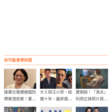
你可能會想知道
達運光電爆捲國防
大Ｓ與汪小菲，結
遭側錄！「漁夫」
標案洩密案！董事
婚十年，最終還是
利用正妹照片搭訕
長陳碧霜、女協理
和平離婚了！
帥哥，誘騙全裸開