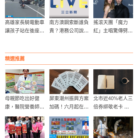
遭聲押
視訊
高雄家長騎電動車
南方澳鋼索斷誰負
搖滾天團「魔力
讓孩子站在後座
責？港務公司說詞
紅」主唱驚傳劈腿
驚險瞬間被路人錄
反覆 專家曝"檢測
網紅！竟想幫孩子
下引發安全關注
僅目測"
取小三名字
精選推薦
母親節吃出好健
屏東潮州振興方案
北市近40%老人三
康，醫院營養師推
加碼！六月起在潮
倍券綁敬老卡 柯
出這道鋅加鐵料理
州消費滿一千元送
文哲：犧牲15%民
一卡通
調換來的