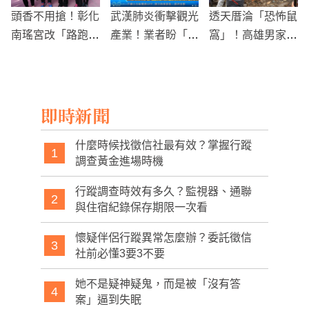
頭香不用搶！彰化
武漢肺炎衝擊觀光
透天厝淪「恐怖鼠
南瑤宮改「路跑拜
產業！業者盼「減
窩」！高雄男家中
頭香」
營業稅」紓困
囤積大量廢棄物，
環保局出動清掃
即時新聞
什麼時候找徵信社最有效？掌握行蹤
1
調查黃金進場時機
行蹤調查時效有多久？監視器、通聯
2
與住宿紀錄保存期限一次看
懷疑伴侶行蹤異常怎麼辦？委託徵信
3
社前必懂3要3不要
她不是疑神疑鬼，而是被「沒有答
4
案」逼到失眠