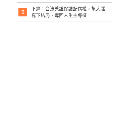
下篇：合法蒐證保護配偶權，幫大腦
5
寫下結局、奪回人生主導權