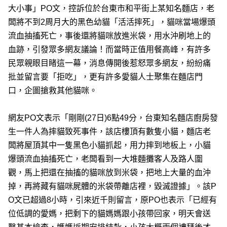
大小事」PO文，控訴位於台東市和平街上某知名麵店，老
闆將不到2周月大的黑色幼貓「活活摔死」，貓咪當場爆頭
流血抽搐死亡，事後還將貓咪放進米袋，用水沖刷地上的
血跡，引發眾多網友議論！而當時正值用餐高峰，有許多
民眾親眼目睹這一幕，消息傳開後惹怒眾多網友，紛紛痛
批並留言要「拒吃」，更有許多愛貓人士聚集在麵店門
口，企圖搶救其他貓咪。
網友PO文表示「剛剛(27日)6點49分，台東知名麵店廚房發
生一件人為摔貓致死事件，該店樓頂有數隻小貓，麵店老
闆將屋頂其中一隻黑色小貓抓起，用力摔到地板上，小貓
爆頭流血抽搐死亡，老闆看到一大堆麵攤客人及路人圍
觀，馬上把還在抽搐的貓咪放到米袋，把地上大量的血沖
掉，再將藏有貓咪屍體的米袋帶離店裡，毀滅證據」。該P
O文已超過8小時，引來近千則留言，原PO也表示「已經有
位低調的愛媽，把剩下的貓媽媽跟小孩帶回家，明天會送