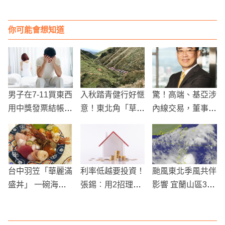
你可能會想知道
男子在7-11買東西
入秋踏青健行好愜
驚！高端、基亞涉
用中獎發票結帳，
意！東北角「草嶺
內線交易，董事長
竟被女友嫌棄丟
古道」賞銀白芒
張世忠以30萬元
臉！
花、泡好湯
交保
台中羽笠「華麗滿
利率低越要投資！
颱風東北季風共伴
盛丼」 一碗海中
張錫︰用2招理財
影響 宜蘭山區3天
美味全享受
創造收益
總雨量上看900毫
米