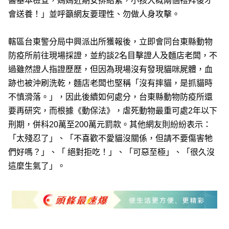
醫基本檢查，媽媽近期安排結紮，小孩大概兩個禮拜後才
會送養！」並呼籲網友要理性、勿做人身攻擊。
轄區台東警分局中興派出所獲報後，立即會同台東縣動物
防疫所前往現場採證，並約談2名目擊證人及麵店老闆，不
過雖然證人指證歷歷，但因為現場沒有發現貓咪屍體，血
跡也被沖刷洗乾，麵店老闆也堅稱「沒有摔貓，是抓貓時
不慎滑落。」，因此後續如何處分，台東縣動物防疫所還
要再研究，而根據《動保法》，虐死動物最重可處2年以下
刑期，併科20萬至200萬元罰款。其他網友則紛紛表示：
「太殘忍了」、「不喜歡不愛貓沒關係，但請不要傷害牠
們好嗎？」、「 絕對拒吃！」、「可惡至極」、「很久沒
這麼生氣了」。