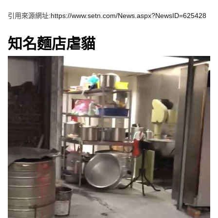
e
v
引用來源網址:
https://www.setn.com/News.aspx?NewsID=625428
i
o
u
s
知名麵店虐貓