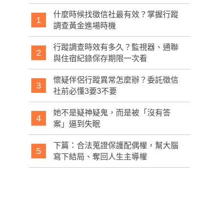
什麼時候找徵信社最有效？掌握行蹤
1
調查黃金進場時機
行蹤調查時效有多久？監視器、通聯
2
與住宿紀錄保存期限一次看
懷疑伴侶行蹤異常怎麼辦？委託徵信
3
社前必懂3要3不要
她不是疑神疑鬼，而是被「沒有答
4
案」逼到失眠
下篇：合法蒐證保護配偶權，幫大腦
5
寫下結局、奪回人生主導權