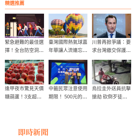
精選推薦
緊急避難的最佳選
臺灣國際熱氣球嘉
川普再掀爭議：要
擇！全台防空洞避
年華讓人流連忘
求台灣繳交保護費
難所總整理
返！為旅程加分的
美國務院回應強調
台東縱谷民宿
「台灣自費防衛」
逢甲夜市驚見天價
中籤民眾注意使用
烏拉圭外送員抗擊
糖葫蘆！3支超過
期限！ 500元的動
搶劫 砍倒歹徒保
400元
滋券還有超過40
命
萬人沒領
即時新聞