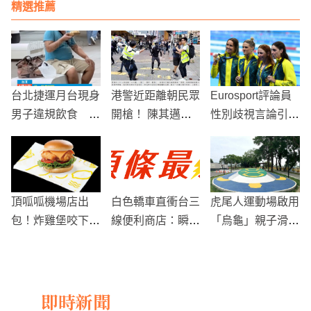
精選推薦
台北捷運月台現身
港警近距離朝民眾
Eurosport評論員
男子違規飲食 乘
開槍！ 陳其邁怒
性別歧視言論引發
客拍攝引發關注
批：港府放任就是
風暴 即刻被解雇
暴政
頂呱呱機場店出
白色轎車直衝台三
虎尾人運動場啟用
包！炸雞堡咬下竟
線便利商店：瞬間
「烏龜」親子滑坡
是生肉 業者認
變成「得來速」
好吸睛
了：員工沒照流程
做
即時新聞