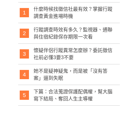
什麼時候找徵信社最有效？掌握行蹤
1
調查黃金進場時機
行蹤調查時效有多久？監視器、通聯
2
與住宿紀錄保存期限一次看
懷疑伴侶行蹤異常怎麼辦？委託徵信
3
社前必懂3要3不要
她不是疑神疑鬼，而是被「沒有答
4
案」逼到失眠
下篇：合法蒐證保護配偶權，幫大腦
5
寫下結局、奪回人生主導權