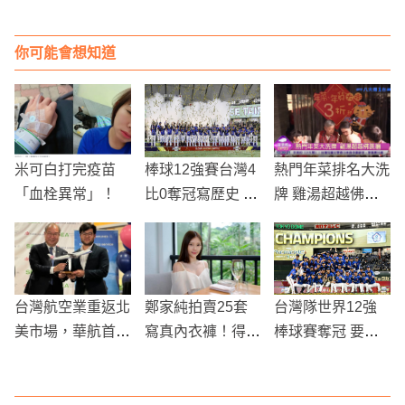
你可能會想知道
米可白打完疫苗
棒球12強賽台灣4
熱門年菜排名大洗
「血栓異常」！
比0奪冠寫歷史 日
牌 雞湯超越佛跳
本27連勝終結
牆
台灣航空業重返北
鄭家純拍賣25套
台灣隊世界12強
美市場，華航首飛
寫真內衣褲！得標
棒球賽奪冠 要拍
西雅圖綻放新契機
金額將全數捐給慈
電影了
善機構