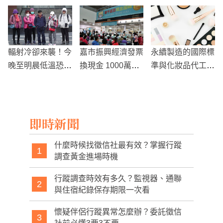
爆料：現鈔多到4
白嫩三角洲被看光
潰爛！
輛車塞不下
輻射冷卻來襲！今
嘉市振興經濟發票
永續製造的國際標
晚至明晨低溫恐突
換現金 1000萬元
準與化妝品代工認
破10度 北部跨年
額度將用罄
證制度
天氣變化大
即時新聞
什麼時候找徵信社最有效？掌握行蹤
1
調查黃金進場時機
行蹤調查時效有多久？監視器、通聯
2
與住宿紀錄保存期限一次看
懷疑伴侶行蹤異常怎麼辦？委託徵信
3