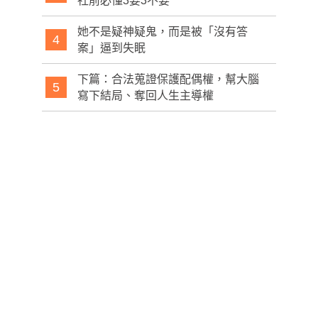
社前必懂3要3不要
她不是疑神疑鬼，而是被「沒有答
4
案」逼到失眠
下篇：合法蒐證保護配偶權，幫大腦
5
寫下結局、奪回人生主導權