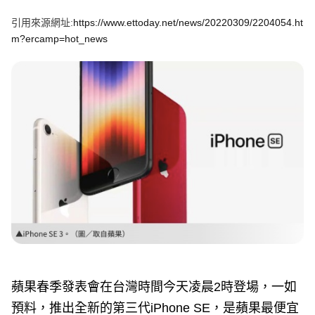
e
v
引用來源網址:
https://www.ettoday.net/news/20220309/2204054.ht
i
o
m?ercamp=hot_news
u
s
蘋果春季發表會在台灣時間今天凌晨2時登場，一如
預料，推出全新的第三代iPhone SE，是蘋果最便宜