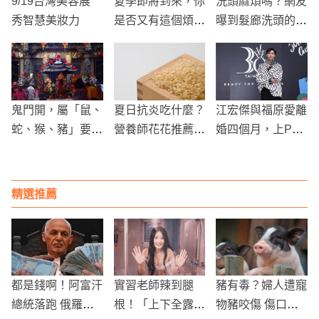
9/19台灣美容展
夏季即將到來，你
洗頭麻煩嗎？網友
秀智慧美妝力
是否又有這個煩惱
曝到髮廊洗頭的隱
呢？參考參考這個
藏優勢
實用的店家吧
鬼門開，屬「鼠、
夏日抗炎吃什麼？
江宏傑與福原愛離
蛇、猴、豬」要小
營養師花花推薦5
婚四個月，上Pod
心！風水專家警
大超市常見食材：
cast首談心境變化
告：這些生肖更易
全穀物、魚類、堅
招陰
果、蔬菜、黑咖啡
精選推薦
都是錢啊！阿富汗
實習老師辣到腿
豬有毒？婦人遭寵
總統落跑 俄羅斯
根！「上下全露」
物豬咬傷 傷口竟