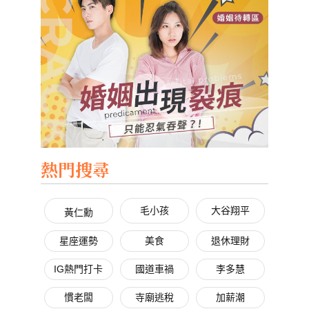
熱門搜尋
毛小孩
大谷翔平
黃仁勳
星座運勢
美食
退休理財
IG熱門打卡
國道車禍
李多慧
慣老闆
寺廟逃稅
加薪潮