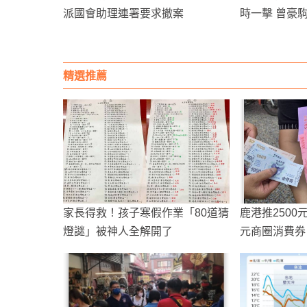
派國會助理連署要求撤案
時一擊 曾豪
精選推薦
家長得救！孩子寒假作業「80道猜
鹿港推2500
燈謎」被神人全解開了
元商圈消費券