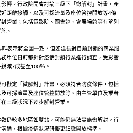
大影響。行政院開會討論三級下「微解封」計畫，產
需近距離接觸、以及可採流量及座位管控開放等4條
解封營業；包括電影院、圖書館、會展場館等有望列
實施。
心昨表示將全國一致，但如延長對目前封鎖的商業服
業務單位日前都針對疫情封鎖行業進行調查，受影響
銳減7成甚至100％。
業可擬定「微解封」計畫，必須符合防疫條件，包括
以及可採流量及座位管控開放等。由主管單位及業者
可在三級狀況下逐步解封營業。
診數仍較多地區如雙北，可能仍無法實施微解封。行
會溝通，根據疫情狀況研擬更細緻開放標準。