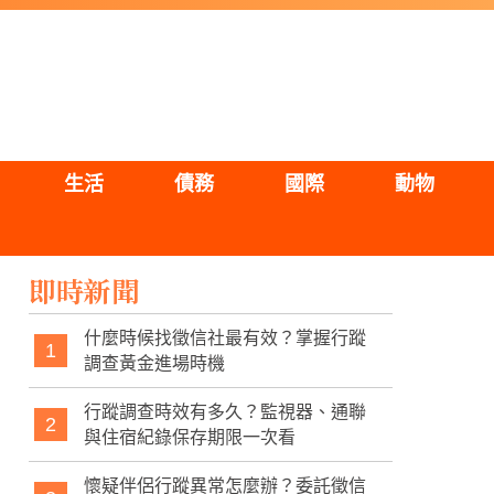
生活
債務
國際
動物
即時新聞
什麼時候找徵信社最有效？掌握行蹤
1
調查黃金進場時機
行蹤調查時效有多久？監視器、通聯
2
與住宿紀錄保存期限一次看
懷疑伴侶行蹤異常怎麼辦？委託徵信