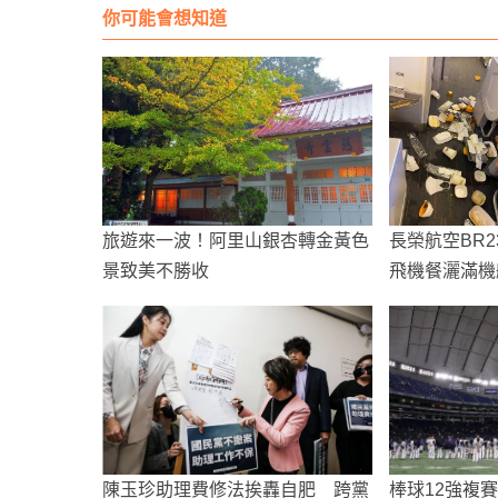
你可能會想知道
旅遊來一波！阿里山銀杏轉金黃色
長榮航空BR
景致美不勝收
飛機餐灑滿機
陳玉珍助理費修法挨轟自肥 跨黨
棒球12強複