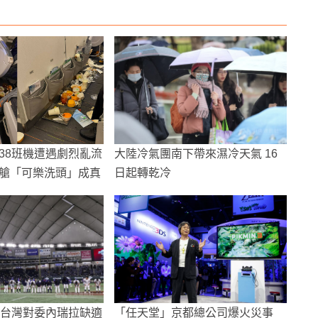
238班機遭遇劇烈亂流
大陸冷氣團南下帶來濕冷天氣 16
艙「可樂洗頭」成真
日起轉乾冷
賽台灣對委內瑞拉缺適
「任天堂」京都總公司爆火災事