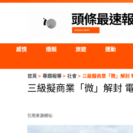
感情
婚姻
旅遊
運動
首頁
專題報導
社會
三級擬商業「微」解封 
三級擬商業「微」解封 
引用來源網址: