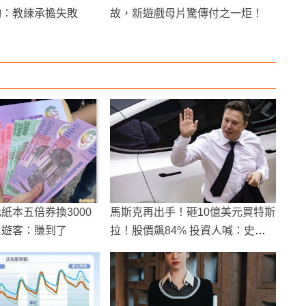
駒：教練承擔失敗
故，新遊戲母片驚傳付之一炬！
元紙本五倍券換3000
馬斯克再出手！砸10億美元買特斯
 遊客：賺到了
拉！股價飆84% 投資人喊：史上
最強Call訊