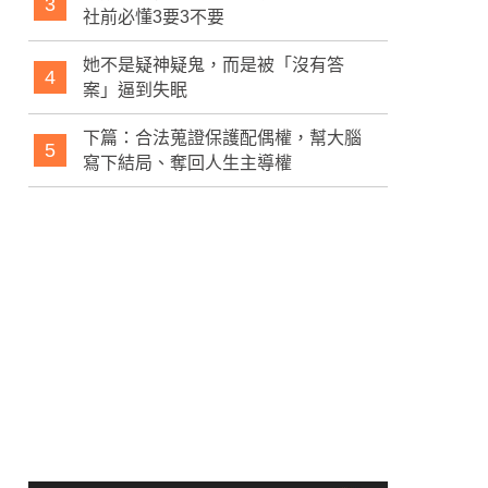
3
社前必懂3要3不要
她不是疑神疑鬼，而是被「沒有答
4
案」逼到失眠
下篇：合法蒐證保護配偶權，幫大腦
5
寫下結局、奪回人生主導權