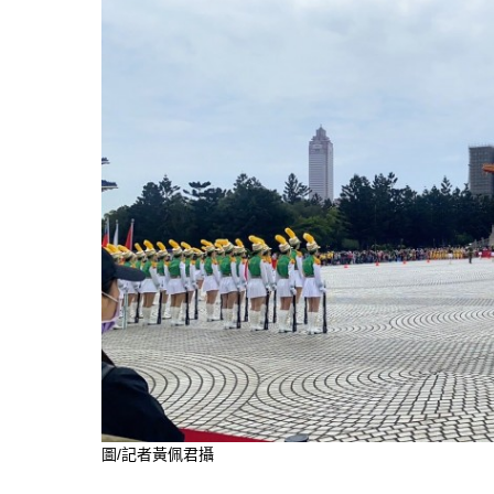
圖/記者黃佩君攝