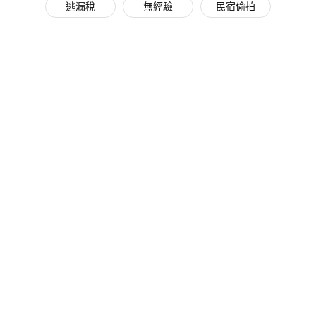
逃漏稅
無經驗
民宿偷拍