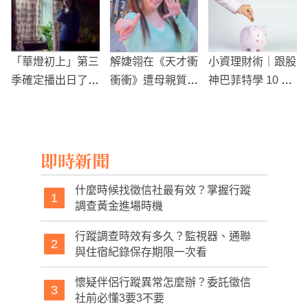
「華燈初上」第三
解婕翎在《天才衝
小資理財術｜跟股
季確定播出日了！
衝衝》遭母親質疑
神巴菲特學 10 個
林心如：每個眼神
體態，幽默對話引
賺錢守則
都在出招
發網友熱議
即時新聞
什麼時候找徵信社最有效？掌握行蹤
1
調查黃金進場時機
行蹤調查時效有多久？監視器、通聯
2
與住宿紀錄保存期限一次看
懷疑伴侶行蹤異常怎麼辦？委託徵信
3
社前必懂3要3不要