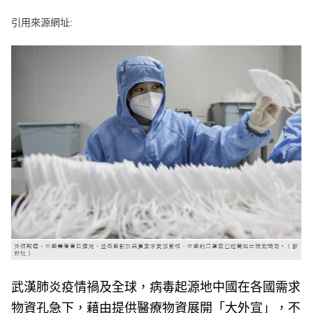
e
v
引用來源網址:
i
o
u
s
武漢肺炎疫情禍及全球，病毒起源地中國在各國需求
物資孔急下，藉由提供醫療物資展開「大外宣」，不