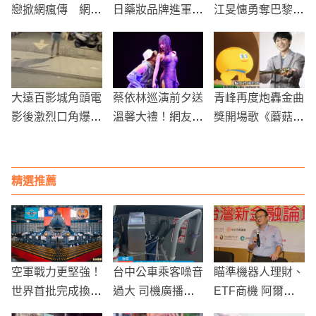
戀掀網瘋傳 網友
日藥妝品牌進軍信
江旻憓勇奪巴黎奧
8月神預言成真！
義 主打技術結合
運金牌 全城瘋狂
合照被挖「時空旅
強化體驗
慶祝
人留言」萬人朝聖
大遠百影城角頭電
蔡依林巡演前夕送
青峰再度炮轟金曲
影後激烈口角爆發
溫馨大禮！網友換
獎開場歌《蘑菇濃
群眾深夜鬧事引發
房獲得免費演唱會
湯》：絕對抵制到
警察介入
門票
底！
精選推薦
空軍戰力更堅強！
台中公車乘客噪音
瞄準機器人理財、
世界首批完成換裝
過大 司機廣播提
ETF商機 阿爾發
F-16V型機作戰隊
醒引發關注
將在年底上線