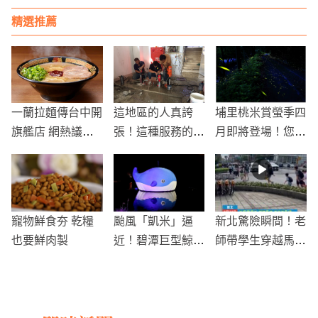
精選推薦
一蘭拉麵傳台中開
這地區的人真誇
埔里桃米賞螢季四
旗艦店 網熱議：
張！這種服務的品
月即將登場！您準
終於來家不會倒的
質，讓居民直呼
備好要衝一波了沒
了
「好幸福」
有?
寵物鮮食夯 乾糧
颱風「凱米」逼
新北驚險瞬間！老
也要鮮肉製
近！碧潭巨型鯨魚
師帶學生穿越馬路
裝置緊急拆遷
引發交通危機