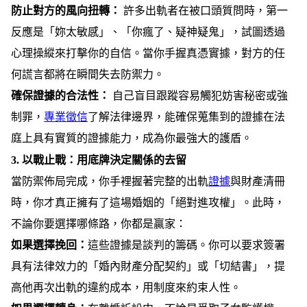
防止對方的風向扭轉：
許多出軌者在被口頭質問時，第一
反應是「妳太敏感」、「你瘋了、疑神疑鬼」，試圖透過
心理操縱來打擊你的自信。當你手握真憑實據，對方的任
何謊言都將在瞬間失去防禦力。
確保證據的合法性：
自己盲目跟蹤容易觸犯妨害秘密或強
制罪，
專業徵信
了解法律邊界，能確保蒐集到的證據在法
庭上具有實質的證據能力，成為你最強大的護盾。
3.
以戰止戰：用底牌決定關係的去留
當防禦佈局完成，你手裡握著完整的出軌
證據
與財產清冊
時，你才真正擁有了這場婚姻的「絕對進攻權」。此時，
不論你要選擇哪條路，你都是贏家：
如果選擇挽回：
這些證據是談判的籌碼。你可以要求簽署
具有法律效力的「婚內財產分配契約」或「切結書」，提
高他再次出軌的違約成本，用制度來約束人性。