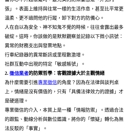
張」。表面上維持與往常一樣的生活作息，甚至比平常更
溫柔、更不過問他的行蹤，卸下對方的防備心。
人在自以為安全、神不知鬼不覺的時候，往往會露出最多
破綻。這時，你該做的是默默觀察並記錄以下微小訊號：
異常的財務支出與發票地點。
行車紀錄器的異常斷訊或里程數激增。
社群互動中出現的特定「敏感帳號」。
2.
徵信業者
的防禦哲學：客觀證據大於主觀情緒
為什麼需要引進
專業徵信
的角度？因為在法律與談判桌
上，情緒是沒有價值的，只有「具備法律效力的證據」才
是硬道理。
專業徵信的介入，本質上是一種「情報防禦」。透過合法
的跟監、動線分析與數位鑑識，將你的「懷疑」轉化為無
法反駁的「事實」。