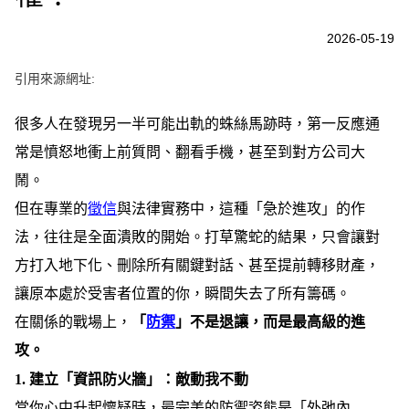
e
v
i
2026-05-19
o
u
s
引用來源網址:
很多人在發現另一半可能出軌的蛛絲馬跡時，第一反應通
常是憤怒地衝上前質問、翻看手機，甚至到對方公司大
鬧。
但在專業的
徵信
與法律實務中，這種「急於進攻」的作
法，往往是全面潰敗的開始。打草驚蛇的結果，只會讓對
方打入地下化、刪除所有關鍵對話、甚至提前轉移財產，
讓原本處於受害者位置的你，瞬間失去了所有籌碼。
在關係的戰場上，
「
防禦
」不是退讓，而是最高級的進
攻。
1.
建立「資訊防火牆」：敵動我不動
當你心中升起懷疑時，最完美的防禦姿態是「外弛內