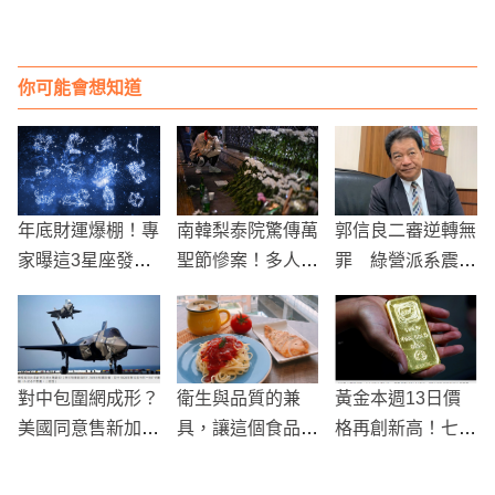
你可能會想知道
年底財運爆棚！專
南韓梨泰院驚傳萬
郭信良二審逆轉無
家曝這3星座發大
聖節慘案！多人踩
罪 綠營派系震盪
財
踏事故造成154人
恐成「政治迴力
死亡、149人受傷
鏢」
對中包圍網成形？
衛生與品質的兼
黃金本週13日價
美國同意售新加坡
具，讓這個食品代
格再創新高！七年
12架F-35B
工廠的食品成為居
來最高點
家存糧必備的選擇