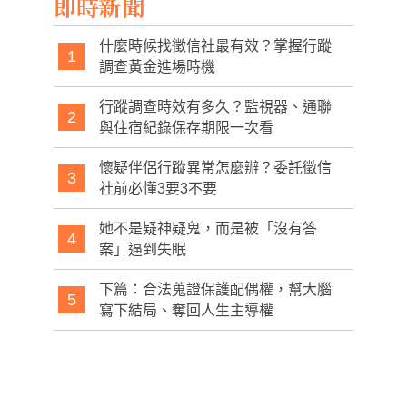
即時新聞
什麼時候找徵信社最有效？掌握行蹤
1
調查黃金進場時機
行蹤調查時效有多久？監視器、通聯
2
與住宿紀錄保存期限一次看
懷疑伴侶行蹤異常怎麼辦？委託徵信
3
社前必懂3要3不要
她不是疑神疑鬼，而是被「沒有答
4
案」逼到失眠
下篇：合法蒐證保護配偶權，幫大腦
5
寫下結局、奪回人生主導權