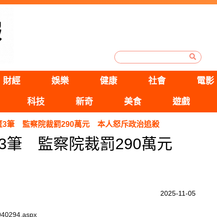
財經
娛樂
健康
社會
電影
科技
新奇
美食
遊戲
3筆 監察院裁罰290萬元 本人怒斥政治追殺
3筆 監察院裁罰290萬元
2025-11-05
1040294.aspx