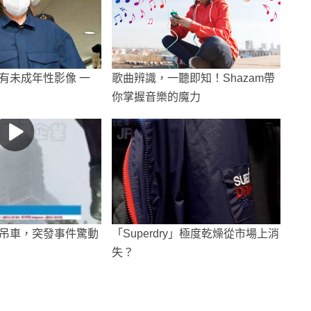
有未成年性影像 一
歌曲辨識，一聽即知！Shazam帶
你掌握音樂的魔力
吊車，突發事件驚動
「Superdry」極度乾燥從市場上消
失？