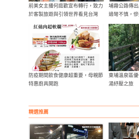
前美女主播何庭歡宣布轉行，致力
埔霧公路傳出
於客製旅遊與引領世界看見台灣
過彎不慎，慘
防疫期間飲食健康超重要，母親節
東埔溫泉區優
特惠廚具開跑
湯紓壓之旅
精選推薦