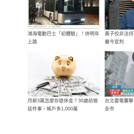
鴻海電動巴士「初體驗」！拚明年
黃子佼非法持
上路
審今宣判
月薪3萬怎麼存退休金？30歲前做
台北雷電襲擊
這件事，帳戶多1,000萬
全市