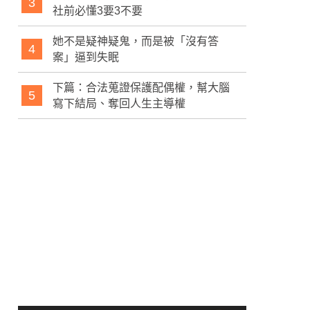
3
社前必懂3要3不要
她不是疑神疑鬼，而是被「沒有答
4
案」逼到失眠
下篇：合法蒐證保護配偶權，幫大腦
5
寫下結局、奪回人生主導權