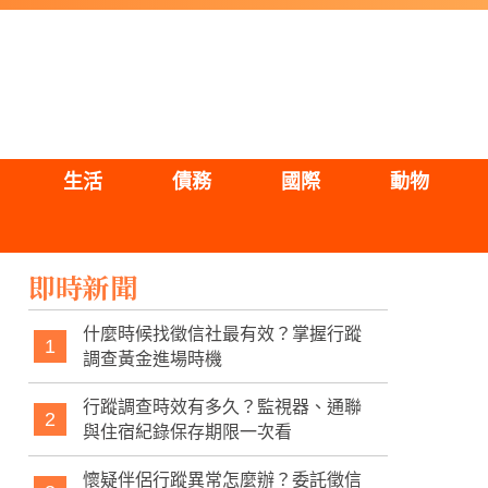
生活
債務
國際
動物
即時新聞
什麼時候找徵信社最有效？掌握行蹤
1
調查黃金進場時機
行蹤調查時效有多久？監視器、通聯
2
與住宿紀錄保存期限一次看
懷疑伴侶行蹤異常怎麼辦？委託徵信