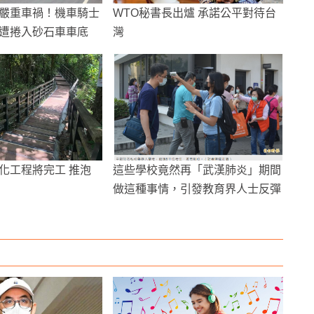
嚴重車禍！機車騎士
WTO秘書長出爐 承諾公平對待台
遭捲入砂石車車底
灣
化工程將完工 推泡
這些學校竟然再「武漢肺炎」期間
做這種事情，引發教育界人士反彈