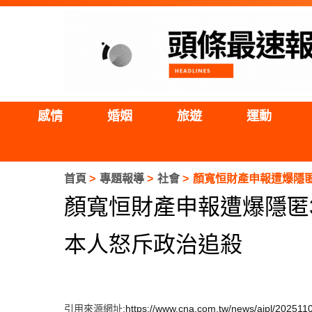
感情
婚姻
旅遊
運動
首頁
專題報導
社會
顏寬恒財產申報遭爆隱匿
顏寬恒財產申報遭爆隱匿
本人怒斥政治追殺
引用來源網址:
https://www.cna.com.tw/news/aipl/20251