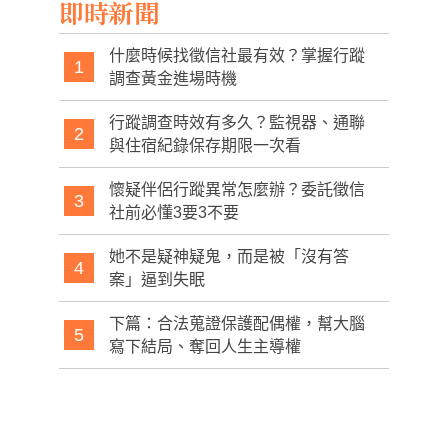
即時新聞
什麼時候找徵信社最有效？掌握行蹤
1
調查黃金進場時機
行蹤調查時效有多久？監視器、通聯
2
與住宿紀錄保存期限一次看
懷疑伴侶行蹤異常怎麼辦？委託徵信
3
社前必懂3要3不要
她不是疑神疑鬼，而是被「沒有答
4
案」逼到失眠
下篇：合法蒐證保護配偶權，幫大腦
5
寫下結局、奪回人生主導權