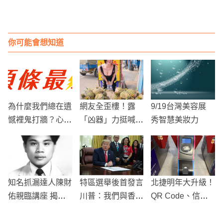
你可能會想知道
為什麼我們總在遺
網友全歪樓！露
9/19台灣美容展
憾裡鬼打牆？心理
「凶器」力挺喊
秀智慧美妝力
學「蔡格尼克效
「鳳梨買起來」
應」教你如何用真
正妹身分曝光
相劃下休止符
知名抓漏達人陳財
特區選舉後首發言
北捷明年大升級！
佑親臨講座 揭密
川普：我們與香港
QR Code、信用
防水修繕秘訣
站在一起
卡、Apple Pay都
能搭捷運 7月