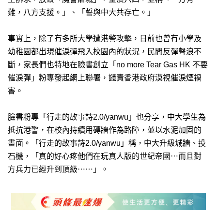
難，八方支援。」、「誓與中大共存亡。」
事實上，除了有多所大學遭港警攻擊，日前也曾有小學及
幼稚園都出現催淚彈飛入校園內的狀況，民間反彈聲浪不
斷，家長們也特地在臉書創立「no more Tear Gas HK 不要
催淚彈」粉專發起網上聯署，讉責香港政府漠視催淚煙禍
害。
臉書粉專「行走的故事詩2.0/yanwu」也分享，中大學生為
抵抗港警，在校內持續用磚牆作為路障，並以水泥加固的
畫面。「行走的故事詩2.0/yanwu」稱，中大升級城牆、投
石機，「真的好心疼他們在玩真人版的世紀帝國⋯而且對
方兵力已經升到頂級⋯⋯」。