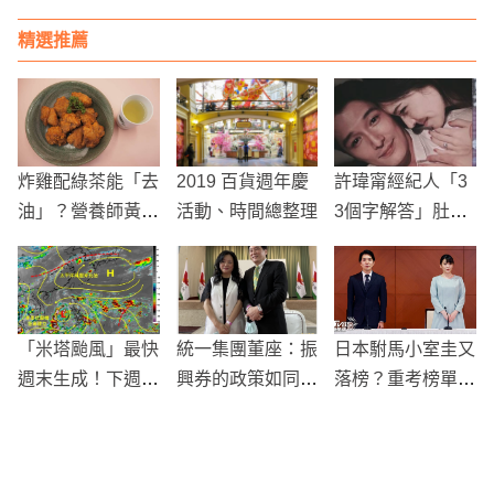
「黑屏過閘」秒通
精選推薦
關
炸雞配綠茶能「去
2019 百貨週年慶
許瑋甯經紀人「3
油」？營養師黃意
活動、時間總整理
3個字解答」肚皮
涵：這樣想太天真
有喜傳聞！
「米塔颱風」最快
統一集團董座：振
日本駙馬小室圭又
週末生成！下週最
興券的政策如同全
落榜？重考榜單上
靠近台灣 氣象專
國大考一般，不好
未見名字
家揭最新動態
應付