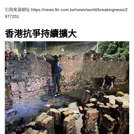
e
v
引用來源網址:
https://news.ltn.com.tw/news/world/breakingnews/2
i
o
977201
u
s
香港抗爭持續擴大