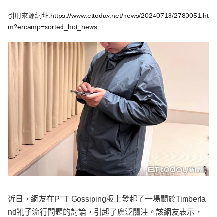
e
v
引用來源網址:
https://www.ettoday.net/news/20240718/2780051.ht
i
o
m?ercamp=sorted_hot_news
u
s
近日，網友在PTT Gossiping板上發起了一場關於Timberla
nd靴子流行問題的討論，引起了廣泛關注。該網友表示，