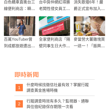
白色轎車直衝台三
台中房仲網紅得勝
消失歌壇6年！嚴
線便利商店：瞬間
老闆性侵女員工判
爵正式宣布加入
變成「得來速」
緩刑，師承房產達
「電競界」
人Zack惹爭議
百萬YouTuber曾
全家便利商店「隔
麥當勞大薯雞塊買
到成都旅遊遭出征
壁同事生日大作
一送一！「振興優
怒吼：看我好欺負
戰」 網友大讚超
惠券」免費領
就沒完沒了
商界行銷新招
即時新聞
什麼時候找徵信社最有效？掌握行蹤
1
調查黃金進場時機
行蹤調查時效有多久？監視器、通聯
2
與住宿紀錄保存期限一次看