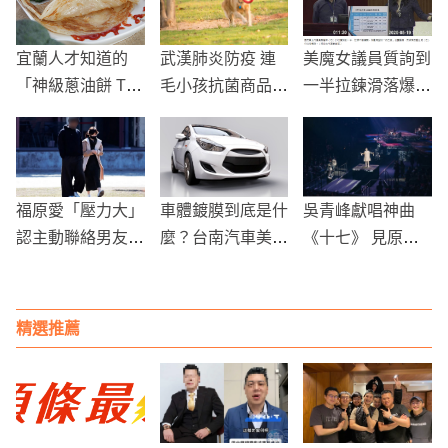
宜蘭人才知道的
武漢肺炎防疫 連
美魔女議員質詢到
「神級蔥油餅 Top
毛小孩抗菌商品都
一半拉鍊滑落爆出
4 」！秒殺乾烙餅
熱銷
一對豪乳，備詢局
只賣這時段
處長超淡定
福原愛「壓力大」
車體鍍膜到底是什
吳青峰獻唱神曲
認主動聯絡男友人
麼？台南汽車美容
《十七》 見原唱
再次否認不倫
示範店口碑首席大
在場爆「我好害
方教學
怕」
精選推薦