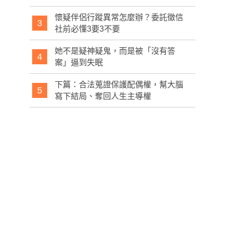
懷疑伴侶行蹤異常怎麼辦？委託徵信
3
社前必懂3要3不要
她不是疑神疑鬼，而是被「沒有答
4
案」逼到失眠
下篇：合法蒐證保護配偶權，幫大腦
5
寫下結局、奪回人生主導權