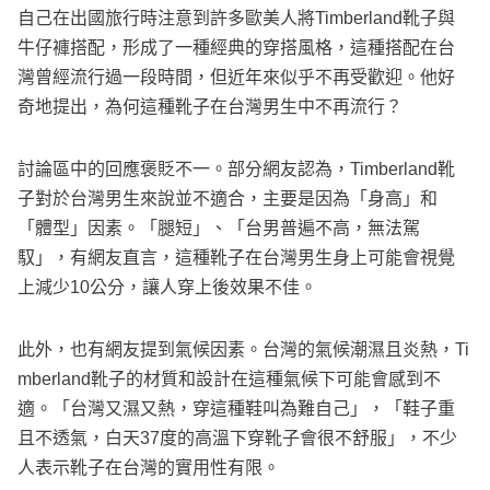
自己在出國旅行時注意到許多歐美人將Timberland靴子與
牛仔褲搭配，形成了一種經典的穿搭風格，這種搭配在台
灣曾經流行過一段時間，但近年來似乎不再受歡迎。他好
奇地提出，為何這種靴子在台灣男生中不再流行？
討論區中的回應褒貶不一。部分網友認為，Timberland靴
子對於台灣男生來說並不適合，主要是因為「身高」和
「體型」因素。「腿短」、「台男普遍不高，無法駕
馭」，有網友直言，這種靴子在台灣男生身上可能會視覺
上減少10公分，讓人穿上後效果不佳。
此外，也有網友提到氣候因素。台灣的氣候潮濕且炎熱，Ti
mberland靴子的材質和設計在這種氣候下可能會感到不
適。「台灣又濕又熱，穿這種鞋叫為難自己」，「鞋子重
且不透氣，白天37度的高溫下穿靴子會很不舒服」，不少
人表示靴子在台灣的實用性有限。