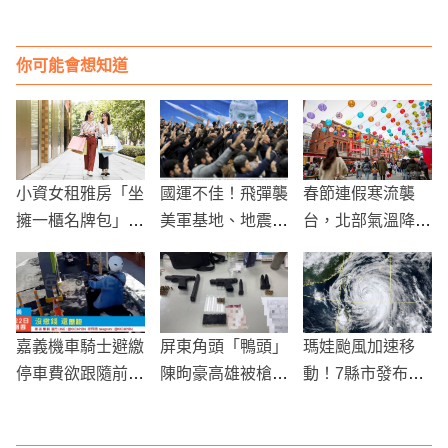
你可能會想知道
小資女租雅房「坐
國運不佳！飛彈襲
春節連假寒流襲
擁一櫃名牌包」
美軍基地、地震、
台，北部氣溫降至
笑省錢買房族：多
墜機同天發生
8度，記得加衣保
笨！
暖！
嘉義機車騎士避繳
屏東角頭「鴨頭」
瑪娃颱風加速移
停車費欲跟隨前車
陳昫豪高雄被槍
動！7縣市發布豪
遭警攔截
殺！槍手自首稱賭
大雨特報
債所致，警方懷疑