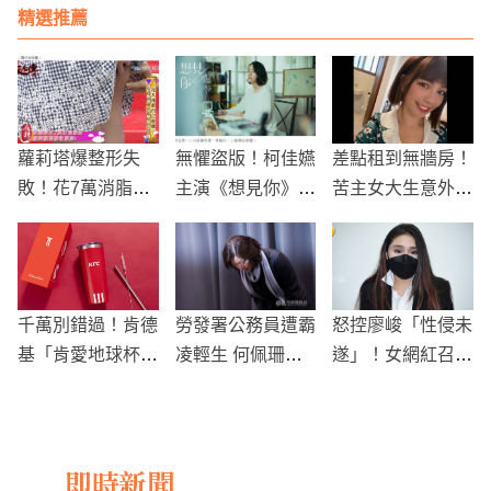
背後有黑手
精選推薦
蘿莉塔爆整形失
無懼盜版！柯佳嬿
差點租到無牆房！
敗！花7萬消脂出
主演《想見你》最
苦主女大生意外被
現「詭異突起物」
終回收視飆破4.6
發現是大正妹
大腿變形毀了
千萬別錯過！肯德
勞發署公務員遭霸
怒控廖峻「性侵未
基「肯愛地球杯」
凌輕生 何佩珊：
遂」！女網紅召開
開賣，限量5000
向政院主動請辭
記者會：願意測謊
組
即時新聞