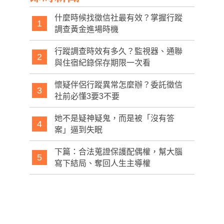
什麼時候找徵信社最有效？掌握行蹤
1
調查黃金進場時機
行蹤調查時效有多久？監視器、通聯
2
與住宿紀錄保存期限一次看
懷疑伴侶行蹤異常怎麼辦？委託徵信
3
社前必懂3要3不要
她不是疑神疑鬼，而是被「沒有答
4
案」逼到失眠
下篇：合法蒐證保護配偶權，幫大腦
5
寫下結局、奪回人生主導權