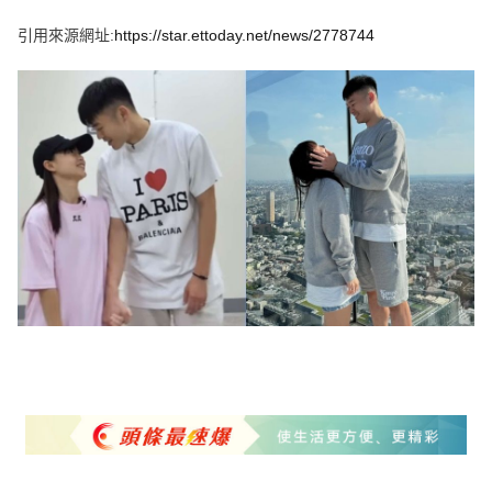
e
v
引用來源網址:
https://star.ettoday.net/news/2778744
i
o
u
s