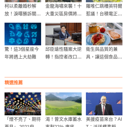
柯以柔離婚秒解
金龍海嘯來襲！十
羅唯仁跳槽英特爾
放！淚曝勝訴關
大重災區房價將面
惹議！台積電正式
鍵：回歸平靜
臨挑戰
提告：疑洩先進製
程機密
驚！這3個星座今
邱臣遠性騷案大逆
衛生與品質的兼
年將遇上大劫難
轉！指控者改口
具，讓這個食品代
「是誤會」發聲明
工廠的食品成為居
還名譽
家存糧必備的選擇
精選推薦
「燈不亮了、期待
渴！曾文水庫蓄水
美援疫苗來台？AI
再見」 2021府城
率剩22％ 庫底變
T：派送標準擬定