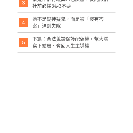
3
社前必懂3要3不要
她不是疑神疑鬼，而是被「沒有答
4
案」逼到失眠
下篇：合法蒐證保護配偶權，幫大腦
5
寫下結局、奪回人生主導權