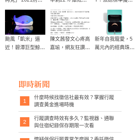
普濟燈會宣布取消
「天然高爾夫球
中
場」
颱風「凱米」逼
陳文茜發文心疼高
新年自我寵愛，5
近！碧潭巨型鯨魚
嘉瑜，網友狂讚
萬元內的經典珠寶
裝置緊急拆遷
聲！
大揭密
即時新聞
什麼時候找徵信社最有效？掌握行蹤
1
調查黃金進場時機
行蹤調查時效有多久？監視器、通聯
2
與住宿紀錄保存期限一次看
懷疑伴侶行蹤異常怎麼辦？委託徵信