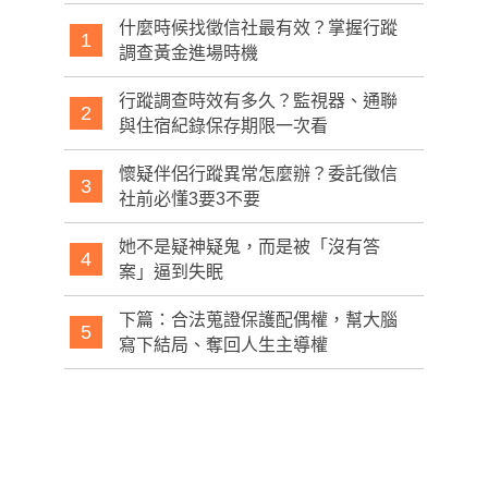
什麼時候找徵信社最有效？掌握行蹤
1
調查黃金進場時機
行蹤調查時效有多久？監視器、通聯
2
與住宿紀錄保存期限一次看
懷疑伴侶行蹤異常怎麼辦？委託徵信
3
社前必懂3要3不要
她不是疑神疑鬼，而是被「沒有答
4
案」逼到失眠
下篇：合法蒐證保護配偶權，幫大腦
5
寫下結局、奪回人生主導權