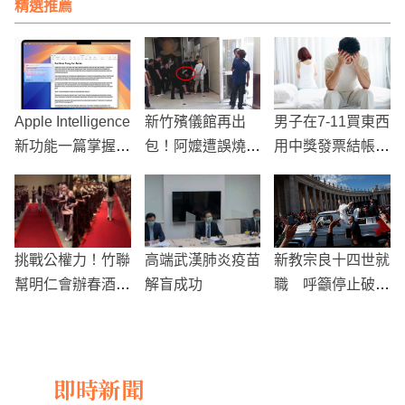
精選推薦
品質
Apple Intelligence
新竹殯儀館再出
男子在7-11買東西
新功能一篇掌握 S
包！阿嬤遭誤燒，
用中獎發票結帳，
iri結合ChatGPT完
孝孫崩潰喊「最後
竟被女友嫌棄丟
成指令
一面見不到」 蓮
臉！
芳禮儀公司還偷打
人
挑戰公權力！竹聯
高端武漢肺炎疫苗
新教宗良十四世就
幫明仁會辦春酒請
解盲成功
職 呼籲停止破壞
170名辣妹迎賓
地球與忽視貧困者
即時新聞