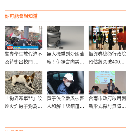
你可能會想知道
警專學生放假迫不
無人機重創沙國油
振興券總額行政院
及待衝出校門 休
廠！伊揚言向美開
預估將突破400億
閒時間引關注
戰！油價恐飆升1
台幣，七月15日
0％
第一波活動上路
「狗界寒單爺」咬
黃子佼全數與被害
台南市政府啟用創
煙火炸房子狗窩爆
人和解！認錯道
新形式探討無障礙
紅 主人曝：牠平
歉：當年一時好奇
政策：第3屆青年
時喜歡抓老鼠
害我失去家庭與事
事務委員會會議聚
業
焦肢體障礙者生活