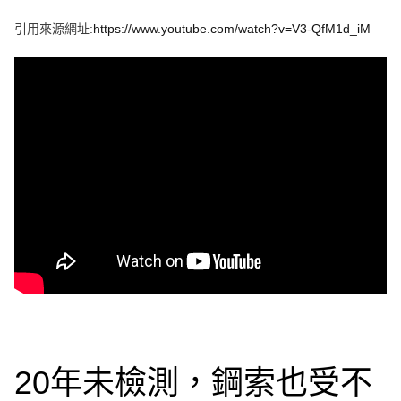
e
v
引用來源網址:
https://www.youtube.com/watch?v=V3-QfM1d_iM
i
o
u
s
20年未檢測，鋼索也受不