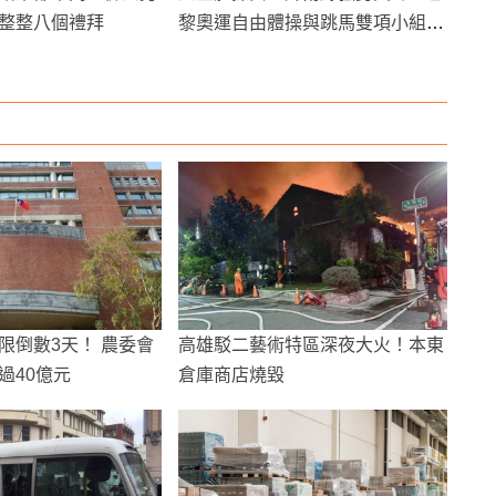
整整八個禮拜
黎奧運自由體操與跳馬雙項小組第
一進決賽
限倒數3天！ 農委會
高雄駁二藝術特區深夜大火！本東
過40億元
倉庫商店燒毀