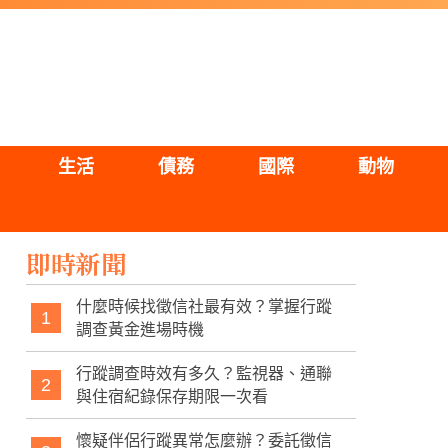
生活
債務
國際
動物
即時新聞
什麼時候找徵信社最有效？掌握行蹤
1
調查黃金進場時機
行蹤調查時效有多久？監視器、通聯
2
與住宿紀錄保存期限一次看
懷疑伴侶行蹤異常怎麼辦？委託徵信