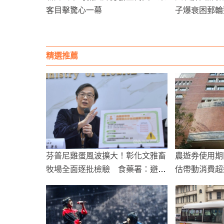
客目擊驚心一幕
子爆衰困郵輪
精選推薦
芬普尼雞蛋風波擴大！彰化文雅畜
農遊券使用期
牧場全面逐批檢驗 食藥署：避開
估帶動消費超
I47開頭蛋品