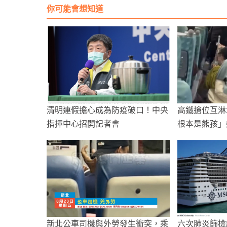
你可能會想知道
清明連假擔心成為防疫破口！中央
高鐵搶位互淋
指揮中心招開記者會
根本是熊孩」
新北公車司機與外勞發生衝突，乘
六次肺炎篩檢