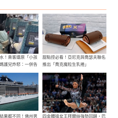
水！乘客還原「小孩
甜點控必看！亞尼克與喬瑟夫聯名
媽護兒炸怒：一併告
推出「喬克魔粒生乳捲」
結果都不同！佛州男
四金體操女王拜爾絲強勢回歸，巴