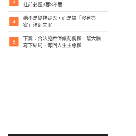
3
社前必懂3要3不要
她不是疑神疑鬼，而是被「沒有答
4
案」逼到失眠
下篇：合法蒐證保護配偶權，幫大腦
5
寫下結局、奪回人生主導權