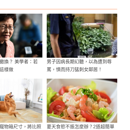
撤換？ 美學者：若
男子因病長期幻聽，以為遭到辱
這樣做
罵，憤而持刀猛刺女鄰居！
寵物箱尺寸，將比照
夏天食慾不振怎麼辦？2道超簡單