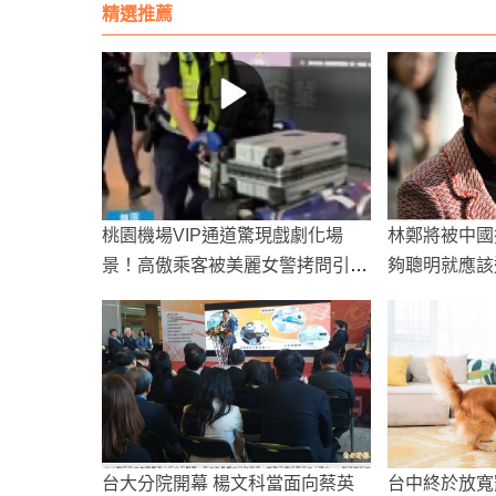
精選推薦
桃園機場VIP通道驚現戲劇化場
林鄭將被中國
景！高傲乘客被美麗女警拷問引發
夠聰明就應該
熱議
台大分院開幕 楊文科當面向蔡英
台中終於放寬