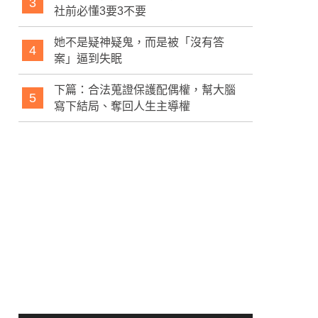
3
社前必懂3要3不要
她不是疑神疑鬼，而是被「沒有答
4
案」逼到失眠
下篇：合法蒐證保護配偶權，幫大腦
5
寫下結局、奪回人生主導權