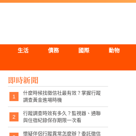
生活
債務
國際
動物
即時新聞
什麼時候找徵信社最有效？掌握行蹤
1
調查黃金進場時機
行蹤調查時效有多久？監視器、通聯
2
與住宿紀錄保存期限一次看
懷疑伴侶行蹤異常怎麼辦？委託徵信