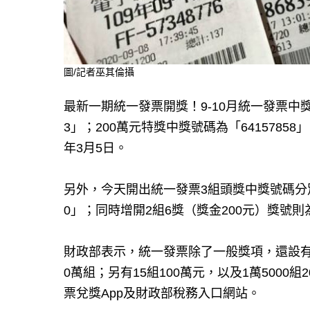
圖/記者巫其倫攝
最新一期統一發票開獎！9-10月統一發票中獎
3」；200萬元特獎中獎號碼為「641578
年3月5日。
另外，今天開出統一發票3組頭獎中獎號碼分別是「6
0」；同時增開2組6獎（獎金200元）獎號則為
財政部表示，統一發票除了一般獎項，還設有
0萬組；另有15組100萬元，以及1萬500
票兌獎App及財政部稅務入口網站。