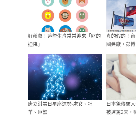
好羨慕！這些生肖常常迎來「財的
真的假的！台
迫降」
國建廠，彭博
唐立淇美日星座運勢-處女、牡
日本驚傳駭人
羊、巨蟹
被連罵2天，
河床