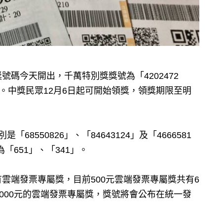
號碼今天開出，千萬特別獎獎號為「4202472
58」。中獎民眾12月6日起可開始領獎，領獎期限至明
8550826」、「84643124」及「4666581
「651」、「341」。
雲端發票專屬獎，目前500元雲端發票專屬獎共有6
0組2000元的雲端發票專屬獎，獎號將會公布在統一發