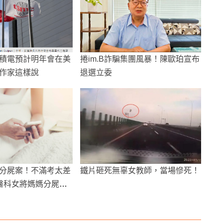
積電預計明年會在美
捲im.B詐騙集團風暴！陳歐珀宣布
作家這樣說
退選立委
分屍案！不滿考太差
鐵片砸死無辜女教師，當場慘死！
醫科女將媽媽分屍丟