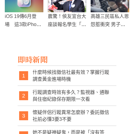
iOS 19傳6月登
震驚！侯友宜台大
高雄三民區私人恩
場 這3款iPhone
座談報名學生「個
怨惹衝突 男子車
恐遭淘汰用戶快檢
資外洩被肉搜」
門猛打對方引發激
查！
烈爭執
即時新聞
什麼時候找徵信社最有效？掌握行蹤
1
調查黃金進場時機
行蹤調查時效有多久？監視器、通聯
2
與住宿紀錄保存期限一次看
懷疑伴侶行蹤異常怎麼辦？委託徵信
3
社前必懂3要3不要
她不是疑神疑鬼，而是被「沒有答