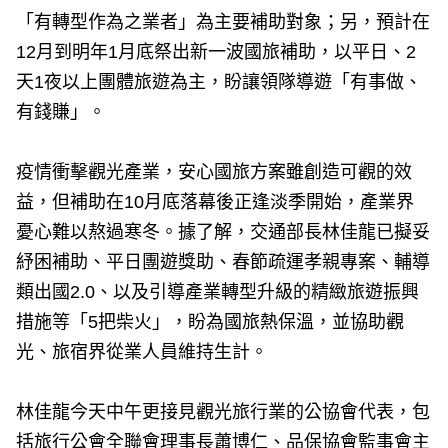
「有轉型作為之業者」為主要補助對象；另，預計在
12月到明年1月底祭出新一波國旅補助，以平日、2
天1夜以上團體旅遊為主，盼讓領隊導遊「有事做、
有錢賺」。
疫情衝擊觀光產業，安心國旅方案雖創造可觀的效
益，但補助在10月底落幕後正逢淡季開始，產業界
憂心難以熬過寒冬。據了解，交通部長林佳龍已擬妥
紓困補助、平日團遊獎助、春節疏運孝親專案、輔導
類出國2.0、以及引導產業轉型升級的精緻旅遊振興
措施等「5把柴火」，盼為國旅熱保溫，並協助觀
光、旅宿界從業人員維持生計。
林佳龍今天中午更接見觀光旅行業的公協會代表，包
括旅行公會全聯會理事長蕭博仁、品保協會監事會主