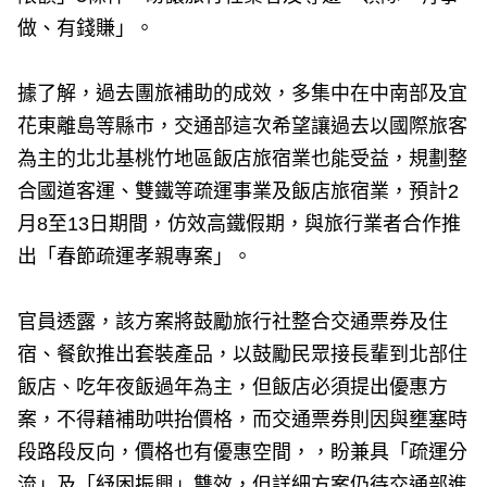
做、有錢賺」。
據了解，過去團旅補助的成效，多集中在中南部及宜
花東離島等縣市，交通部這次希望讓過去以國際旅客
為主的北北基桃竹地區飯店旅宿業也能受益，規劃整
合國道客運、雙鐵等疏運事業及飯店旅宿業，預計2
月8至13日期間，仿效高鐵假期，與旅行業者合作推
出「春節疏運孝親專案」。
官員透露，該方案將鼓勵旅行社整合交通票券及住
宿、餐飲推出套裝產品，以鼓勵民眾接長輩到北部住
飯店、吃年夜飯過年為主，但飯店必須提出優惠方
案，不得藉補助哄抬價格，而交通票券則因與壅塞時
段路段反向，價格也有優惠空間，，盼兼具「疏運分
流」及「紓困振興」雙效，但詳細方案仍待交通部進