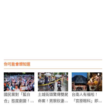
你可能會想知道
國民黨對「藍白
土城街頭驚傳雙屍
台南人有福啦！
合」態度劇變！2
命案！男狠砍妻與
「宮原眼科」即將