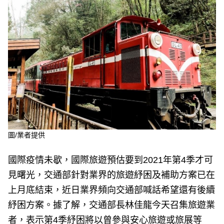
e
v
i
o
u
s
圖/業者提供
國際疫情未歇，國際旅遊預估要到2021年第4季才可
見曙光，交通部針對業界的旅遊紓困及補助方案已在
上月底結束，近日業界頻向交通部喊話希望還有後續
紓困方案。據了解，交通部長林佳龍今天召集旅遊業
者，表示第4季紓困將以曾參與安心旅遊或旅展等