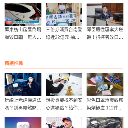
026選舉策略曝光
小姨子 逃到彰化
進駐台南
落網
屏東枋山房屋倒塌
三倍券消費台南登
邱臣遠性騷案大逆
壓毀車輛 無人傷
錄近22億元 抽獎
轉！指控者改口
亡但財產損失慘重
加碼送1棟房子！
「是誤會」發聲明
還名譽
精選推薦
玩線上老虎機違法
想投資卻找不到安
彩色口罩遭爆致癌
嗎？別再霧煞煞！
心進場點？給你的
染劑疑慮 112件大
這些法律風險你一
理財焦慮症處方：
抽檢結果出爐
定要知道
自動比自願更有效