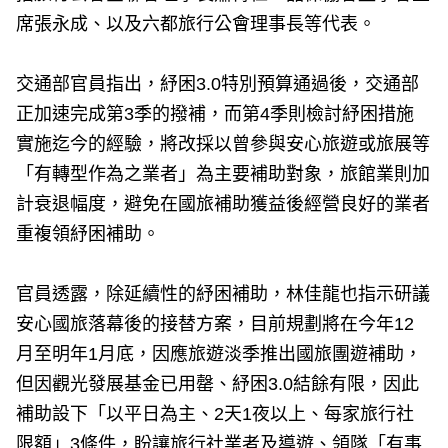
席張永成、以及六都旅行公會理事長等代表。
交通部官員指出，紓困3.0特別預算通過後，交通部
正加速完成第3季的撥補，而第4季則檢討紓困措施
實施迄今的經驗，將改採以曾參與安心旅遊或旅展等
「有轉型作為之業者」為主要補助對象，旅館業則加
計衰退幅度，避免在國旅補助獲益後經營良好的業者
重複領紓困補助。
官員透露，除延續性的紓困補助，林佳龍也指示研議
安心國旅落幕後的接替方案，目前規劃將在今年12
月至明年1月底，因應旅遊淡季推出國旅團遊補助，
但因觀光發展基金已用罄、紓困3.0結餘有限，因此
補助設下「以平日為主、2天1夜以上、每家旅行社
限額」3條件，盼讓旅行社業者及導遊、領隊「有事