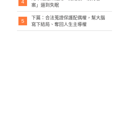
4
案」逼到失眠
下篇：合法蒐證保護配偶權，幫大腦
5
寫下結局、奪回人生主導權