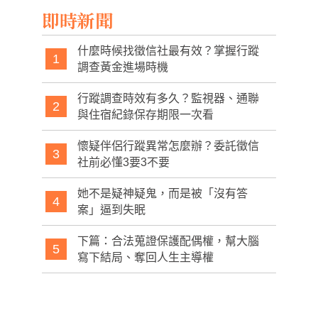
即時新聞
什麼時候找徵信社最有效？掌握行蹤
1
調查黃金進場時機
行蹤調查時效有多久？監視器、通聯
2
與住宿紀錄保存期限一次看
懷疑伴侶行蹤異常怎麼辦？委託徵信
3
社前必懂3要3不要
她不是疑神疑鬼，而是被「沒有答
4
案」逼到失眠
下篇：合法蒐證保護配偶權，幫大腦
5
寫下結局、奪回人生主導權