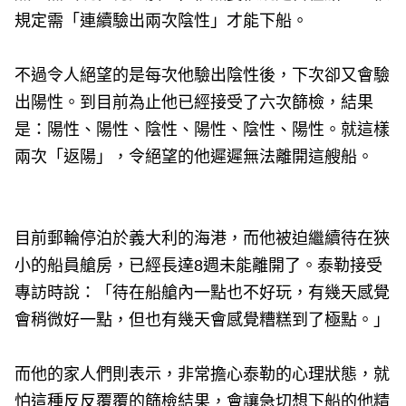
規定需「連續驗出兩次陰性」才能下船。
不過令人絕望的是每次他驗出陰性後，下次卻又會驗
出陽性。到目前為止他已經接受了六次篩檢，結果
是：陽性、陽性、陰性、陽性、陰性、陽性。就這樣
兩次「返陽」，令絕望的他遲遲無法離開這艘船。
目前郵輪停泊於義大利的海港，而他被迫繼續待在狹
小的船員艙房，已經長達8週未能離開了。泰勒接受
專訪時說：「待在船艙內一點也不好玩，有幾天感覺
會稍微好一點，但也有幾天會感覺糟糕到了極點。」
而他的家人們則表示，非常擔心泰勒的心理狀態，就
怕這種反反覆覆的篩檢結果，會讓急切想下船的他精