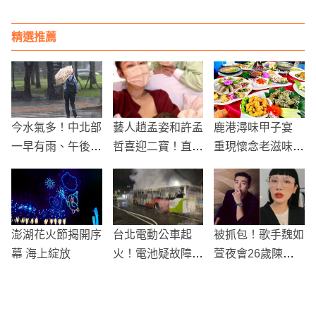
「女性教召」
精選推薦
今水氣多！中北部
藝人趙孟姿和許孟
鹿港潯味甲子宴
一早有雨、午後全
哲喜迎二寶！直播
重現懷念老滋味
台防雷陣雨 高溫
吐真相：曾懷上雙
三倍券也可用
悶熱記得補水防曬
胞胎
澎湖花火節揭開序
台北電動公車起
被抓包！歌手魏如
幕 海上綻放
火！電池疑故障釀
萱夜會26歲陳昊
禍 114輛同型車
森
停駛檢查、全市8
58輛緊急安檢