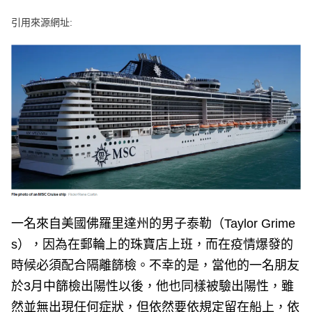
e
v
引用來源網址:
i
o
u
s
一名來自美國佛羅里達州的男子泰勒（Taylor Grime
s），因為在郵輪上的珠寶店上班，而在疫情爆發的
時候必須配合隔離篩檢。不幸的是，當他的一名朋友
於3月中篩檢出陽性以後，他也同樣被驗出陽性，雖
然並無出現任何症狀，但依然要依規定留在船上，依