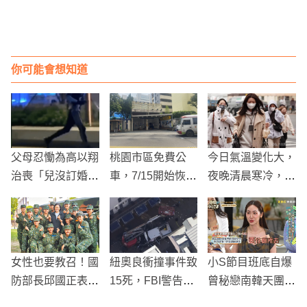
你可能會想知道
父母忍慟為高以翔
桃園市區免費公
今日氣溫變化大，
治喪「兒沒訂婚沒
車，7/15開始恢復
夜晚清晨寒冷，降
結婚」 水晶棺木
正常班次流量！
雨機率逐漸增高
永眠
女性也要教召！國
紐奧良衝撞事件致
小S節目班底自爆
防部長邱國正表
15死，FBI警告恐
曾秘戀南韓天團，
示：明年首度試辦
怖主義威脅加劇
遭酸民人身攻擊！