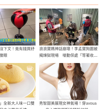
沒下文！竟有錢買紓
浪浪寶媽神話崩壞！李孟寶狗園被
傻眼
揭煉獄現場 嗆動保處「等著收屍
體」遭強制沒入132犬
」全新大人味一口雙
秀智甜美展現女神氣場！穿avoua