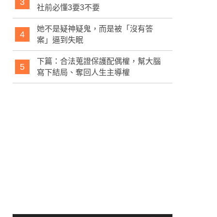
3
社前必懂3要3不要
她不是疑神疑鬼，而是被「沒有答
4
案」逼到失眠
下篇：合法蒐證保護配偶權，幫大腦
5
寫下結局、奪回人生主導權