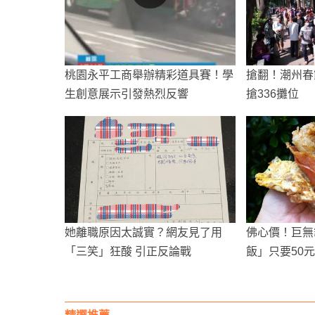
桃園永平工商舉辦精彩道具賽！學
搶翻！潮州春
生創意展示引發熱烈反響
搶336攤位
她離職原因太誠實？網友見了用
佛心價！巨無
「三笑」狂酸 引正反論戰
飯」只要50
吃！