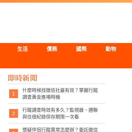
生活
債務
國際
動物
即時新聞
什麼時候找徵信社最有效？掌握行蹤
1
調查黃金進場時機
行蹤調查時效有多久？監視器、通聯
2
與住宿紀錄保存期限一次看
懷疑伴侶行蹤異常怎麼辦？委託徵信