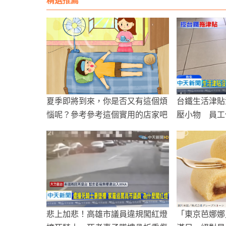
精選推薦
夏季即將到來，你是否又有這個煩
台鐵生活津貼
惱呢？參考參考這個實用的店家吧
壓小物 員工
悲上加悲！高雄市議員違規闖紅燈
「東京芭娜娜