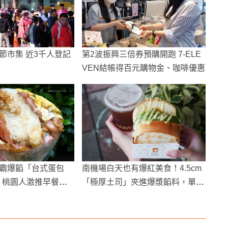
節市集 近3千人登記
第2波振興三倍券預購開跑 7-ELE
VEN結帳得百元購物金、咖啡優惠
霸爆餡「台式蛋包
南機場白天也有爆紅美食！4.5cm
元 桃園人激推早餐必
「極厚土司」夾進爆漿餡料，單手
快hold不住！