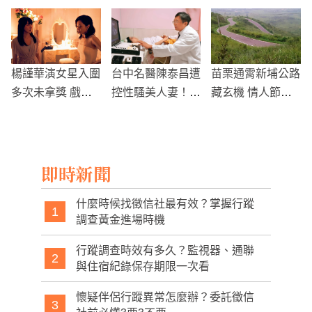
8萬人未領
報到北部低溫探1
1度
楊謹華演女星入圍
台中名醫陳泰昌遭
苗栗通霄新埔公路
多次未拿獎 戲裡
控性騷美人妻！官
藏玄機 情人節新
戲外神巧合
方認定事證成立
熱門景點！
亞大附醫急下令停
診
即時新聞
什麼時候找徵信社最有效？掌握行蹤
1
調查黃金進場時機
行蹤調查時效有多久？監視器、通聯
2
與住宿紀錄保存期限一次看
懷疑伴侶行蹤異常怎麼辦？委託徵信
3