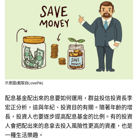
e
v
i
o
u
s
示意圖(截取自LovePik)
配息基金配出來的息要如何運用，群益投信投資長李
宏正分析，這與年紀、投資目的有關。隨著年齡的增
長，投資人也要逐步提高配息基金的比例。有的投資
人會把配出來的息拿去投入風險性更高的資產，也是
一種生活樂趣。