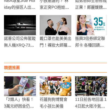
NBA球星Jrue Hol
小孩是誰的？ 林
姐弟戀師生戀修成
iday的接班人出現
家正突PO抱娃照
正果！鄭麗媛魏嘏
了!?加拿大籍的潛
掀女粉暴動 小編
雋戲外也閃愛？
力新人宣布參加選
曝真相！
秀
諾普公司公佈匿蹤
戴口罩也能美美出
振興3倍券綁定聯
無人機XRQ-73，
門！裸妝大師羅之
邦卡 各種回饋連
2024年底將首飛
遠親授春夏口罩妝
專家都說好
精選推薦
「2類人」快看！
花蓮狗狗博覽會
11日前各地回溫 1
3萬元紓困金仍有
毛小孩比美儀
4日起大陸冷氣團