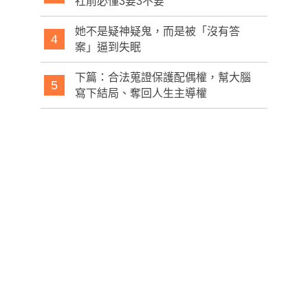
社前必懂3要3不要
她不是疑神疑鬼，而是被「沒有答
4
案」逼到失眠
下篇：合法蒐證保護配偶權，幫大腦
5
寫下結局、奪回人生主導權