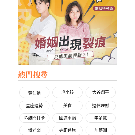
熱門搜尋
毛小孩
大谷翔平
黃仁勳
星座運勢
美食
退休理財
IG熱門打卡
國道車禍
李多慧
慣老闆
寺廟逃稅
加薪潮