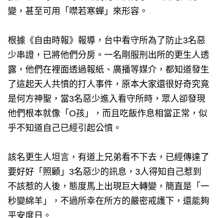
變，甚至可用「噤若寒蟬」來形容。
根據《自由時報》報導，台中看守所為了防止3名惡
少串證，已將他們分房。一名剛服刑出所的更生人透
露，他們在裡面透過報紙、廣播等媒介，都知道發生
了這起天人共憤的打人事件，原本大家還很好奇究竟
是何方神聖，當3名惡少進入看守所時，眾人卻發現
他們根本就像「O孩」，而且吃飯作息相當正常，似
乎不知道自己已經引起公憤。
該名更生人坦言，有道上兄弟看不下去，已經傳達了
要好好「照顧」3名惡少的訊息，3人得知自己惹到
不該惹的人後，態度馬上出現巨大轉變，簡直是「一
秒變綿羊」，不過所幸在所方的嚴密戒護下，還能夠
平安度日。