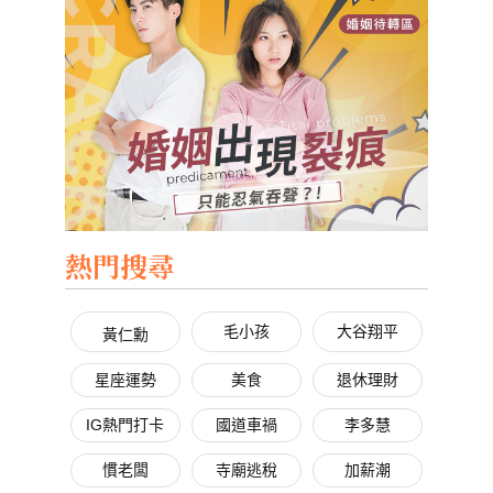
熱門搜尋
毛小孩
大谷翔平
黃仁勳
星座運勢
美食
退休理財
IG熱門打卡
國道車禍
李多慧
慣老闆
寺廟逃稅
加薪潮