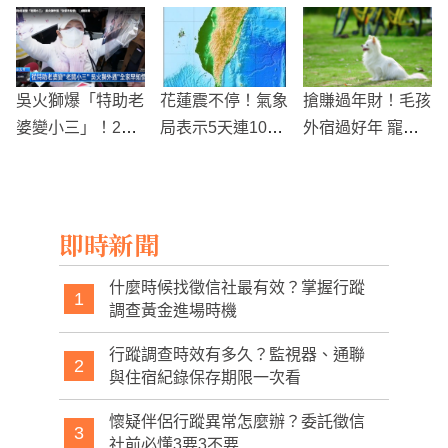
診中國武漢肺炎
痛風餐再現
奧地利跌倒撞頭
吳火獅爆「特助老
花蓮震不停！氣象
搶賺過年財！毛孩
婆變小三」！20
局表示5天連10震
外宿過好年 寵物
年私生女風波再
算正常地殼活動
旅館大爆滿
起 知情人：全家
早就知道
即時新聞
什麼時候找徵信社最有效？掌握行蹤
1
調查黃金進場時機
行蹤調查時效有多久？監視器、通聯
2
與住宿紀錄保存期限一次看
懷疑伴侶行蹤異常怎麼辦？委託徵信
3
社前必懂3要3不要