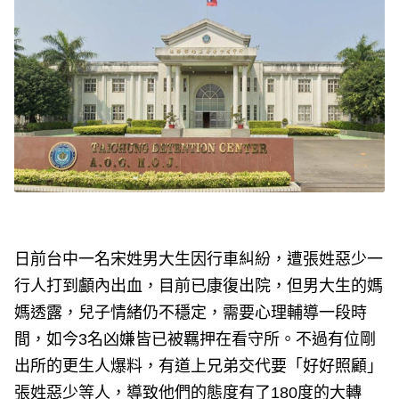
e
v
i
o
u
s
日前台中一名宋姓男大生因行車糾紛，遭張姓惡少一
行人打到顱內出血，目前已康復出院，但男大生的媽
媽透露，兒子情緒仍不穩定，需要心理輔導一段時
間，如今3名凶嫌皆已被羈押在看守所。不過有位剛
出所的更生人爆料，有道上兄弟交代要「好好照顧」
張姓惡少等人，導致他們的態度有了180度的大轉