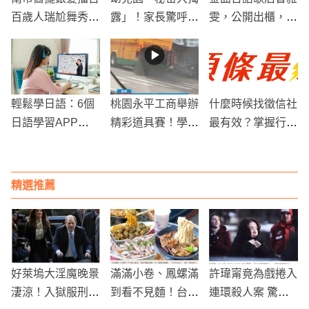
百歲人瑞尬舞秀活
露」！家長驚呼：
雯，公開出櫃，認
力
老師竟是最佳八卦
雙性戀！
管道
輕鬆學日語：6個
桃園永平工商舉辦
什麼時候找徵信社
日語學習APP推
精彩道具賽！學生
最有效？掌握行蹤
薦給您！
創意展示引發熱烈
調查黃金進場時機
反響
精選推薦
好萊塢大淫魔晚景
滿滿小卷、鳳螺滿
許瑋甯竟為戲捲入
淒涼！入獄服刑確
到看不見麵！台南
連環殺人案 驚傳