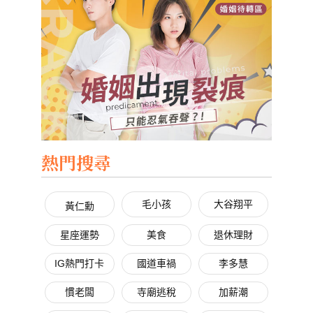
熱門搜尋
毛小孩
大谷翔平
黃仁勳
星座運勢
美食
退休理財
IG熱門打卡
國道車禍
李多慧
慣老闆
寺廟逃稅
加薪潮