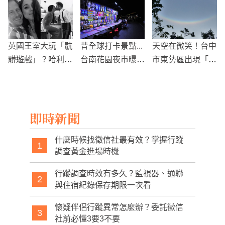
點丟地
選舉
英國王室大玩「骯
昔全球打卡景點...
天空在微笑！台中
髒遊戲」？哈利、
台南花園夜市曝慘
市東勢區出現「幻
梅根最新紀錄片爆
況：敢若踅停車
日」奇景
料王室秘辛！
場！
即時新聞
什麼時候找徵信社最有效？掌握行蹤
1
調查黃金進場時機
行蹤調查時效有多久？監視器、通聯
2
與住宿紀錄保存期限一次看
懷疑伴侶行蹤異常怎麼辦？委託徵信
3
社前必懂3要3不要