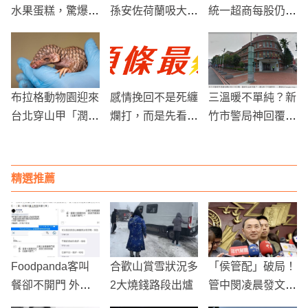
水果蛋糕，驚爆只
孫安佐荷蘭吸大
統一超商每股仍比
要這個價錢！網
麻，當地警察懶得
去年少賺了0.29元
友：這輩子沒有遺
管
憾了
布拉格動物園迎來
感情挽回不是死纏
三溫暖不單純？新
台北穿山甲「潤喉
爛打，而是先看懂
竹市警局神回覆逗
糖」二度當媽 新
關係到底壞在哪
翻眾人
生寶寶再創歐洲紀
裡??
錄
精選推薦
Foodpanda客叫
合歡山賞雪狀況多
「侯管配」破局！
餐卻不開門 外送
2大燒錢路段出爐
管中閔凌晨發文：
員看備註傻眼…餐
沒有意願參與任何