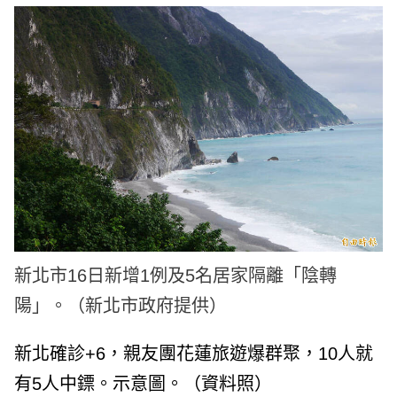
e
v
i
o
u
s
新北市16日新增1例及5名居家隔離「陰轉
陽」。（新北市政府提供）
新北確診+6，親友團花蓮旅遊爆群聚，10人就
有5人中鏢。示意圖。（資料照）