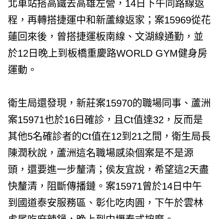
北車站搭高鐵去高雄左營，14日下午同路線返
程，再轉搭捷運中和新蘆線返家；案15969從花
蓮回來後，曾搭捷運板南線、文湖線通勤，並
於12日晚上到板橋重慶路WORLD GYM健身房
運動。
衛生局還發現，新莊案15970的職場同事、蘆洲
案15971也於16日確診，且Ct值達32，反而是
其他5名確診者的Ct值在12到21之間，衛生局長
陳潤秋說，蘆洲這名職場感染個案是不是源
頭，還要進一步釐清；侯友宜說，希望這2天盡
快釐清，阻斷傳播鏈。案15971曾於14日中午
到國道泰安服務區、彰化吃肉圓，下午於雲林