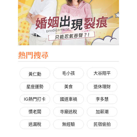
熱門搜尋
毛小孩
大谷翔平
黃仁勳
星座運勢
美食
退休理財
IG熱門打卡
國道車禍
李多慧
慣老闆
寺廟逃稅
加薪潮
逃漏稅
無經驗
民宿偷拍