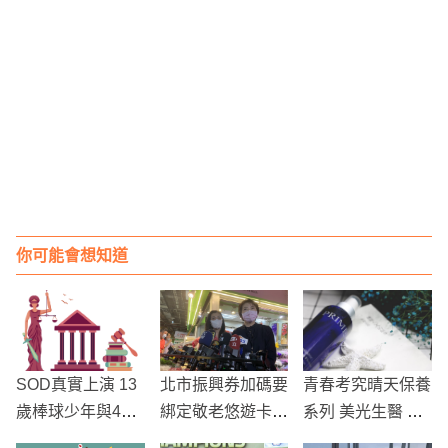
你可能會想知道
SOD真實上演 13
北市振興券加碼要
青春考究晴天保養
歲棒球少年與49
綁定敬老悠遊卡，
系列 美光生醫 呵
女教師發生不正當
副市長坦言七月前
護運動者