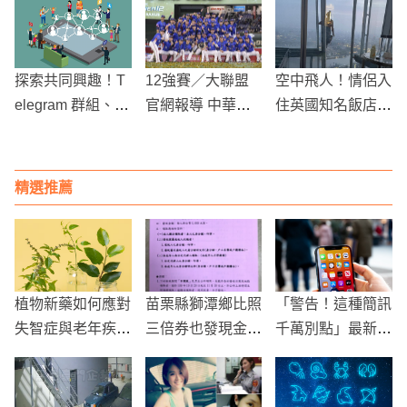
關係
要說服所有長者
探索共同興趣！T
12強賽／大聯盟
空中飛人！情侶入
elegram 群組、頻
官網報導 中華奪
住英國知名飯店4
道教學方式大公開
冠可能是國際棒球
0樓，驚見陌生男
史上最大冷門
「在窗外揮手」
精選推薦
植物新藥如何應對
苗栗縣獅潭鄉比照
「警告！這種簡訊
失智症與老年疾
三倍券也發現金紓
千萬別點」最新詐
病？
困
騙手法曝光，小心
存款被秒盜！