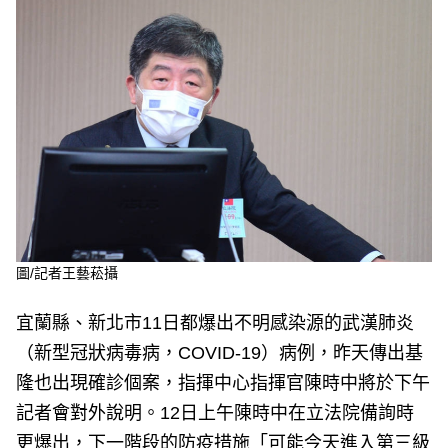
e
v
i
o
u
s
圖/記者王藝菘攝
宜蘭縣、新北市11日都爆出不明感染源的武漢肺炎
（新型冠狀病毒病，COVID-19）病例，昨天傳出基
隆也出現確診個案，指揮中心指揮官陳時中將於下午
記者會對外說明。12日上午陳時中在立法院備詢時
更爆出，下一階段的防疫措施「可能今天進入第三級