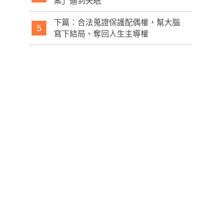
案」逼到失眠
下篇：合法蒐證保護配偶權，幫大腦
5
寫下結局、奪回人生主導權