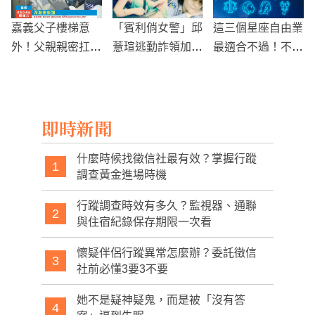
嘉義父子樓梯意
「賓利俏女警」邱
這三個星座自由業
外！父親親密扛肩
薏瑄逃勤詐領加班
最適合不過！不怕
摔下樓梯，孩子受
費 二審定讞仍背
沒地方上班！
重創
負 10 多年刑期
即時新聞
什麼時候找徵信社最有效？掌握行蹤
1
調查黃金進場時機
行蹤調查時效有多久？監視器、通聯
2
與住宿紀錄保存期限一次看
懷疑伴侶行蹤異常怎麼辦？委託徵信
3
社前必懂3要3不要
她不是疑神疑鬼，而是被「沒有答
4