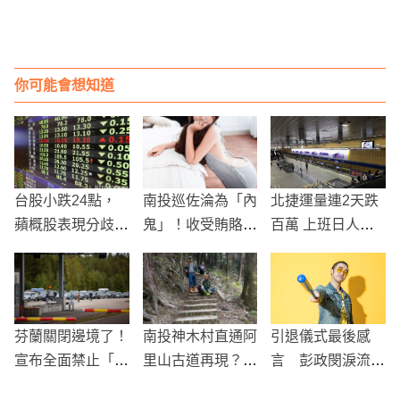
你可能會想知道
台股小跌24點，
南投巡佐淪為「內
北捷運量連2天跌
蘋概股表現分歧，
鬼」！收受賄賂包
百萬 上班日人氣
成交量3735億元
庇色情養生館，還
仍冷清
洩漏警方臨檢時間
芬蘭關閉邊境了！
南投神木村直通阿
引退儀式最後感
宣布全面禁止「俄
里山古道再現？重
言 彭政閔淚流滿
羅斯遊客」入境
現「神阿縱走」風
面說：感謝球迷不