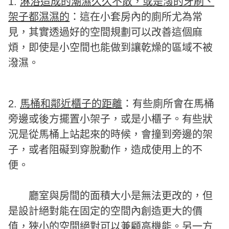
1.
淋浴造成的潮濕久久不散，或是潑的牙刷、
架子都濕濕的
：這在小套房內的廁所尤為常
見，其實透過好的空間規劃可以改善這個麻
煩，即使是小空間也能做到讓乾燥的區域不被
潑濕。
2.
馬桶和鄰近櫃子的距離
：有些廁所會在馬桶
旁邊或後方擺置小架子，或是小櫃子。有些狀
況是從馬桶上站起來的時候，會撞到旁邊的架
子，或者阻礙到穿脫動作，造成使用上的不
便。
廳室與房間的面積大小是無法更改的，但
是設計絕對能在固定的空間內創造更大的價
值，狹小的空間絕對可以兼顧高機能。另一方