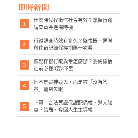
即時新聞
什麼時候找徵信社最有效？掌握行蹤
1
調查黃金進場時機
行蹤調查時效有多久？監視器、通聯
2
與住宿紀錄保存期限一次看
懷疑伴侶行蹤異常怎麼辦？委託徵信
3
社前必懂3要3不要
她不是疑神疑鬼，而是被「沒有答
4
案」逼到失眠
下篇：合法蒐證保護配偶權，幫大腦
5
寫下結局、奪回人生主導權