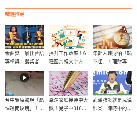
華
離不棄
精選推薦
金曲獎「最佳台語
提升工作效率！6
年輕人理財怕「輸
專輯獎」獲獎者發
種圖片轉文字方式
不起」！理財專家
言引政治風波：社
報給你知
王耀增教你逆轉勝
群爭議中的自我審
查指控
台中豐原驚現「彪
幸運家庭接連中大
武漢肺炎就是武漢
悍越南玫瑰」！中
獎！兒子中318萬
肺炎，陳時中的回
正路突發激烈街頭
後 父親2個月再
應被網友們讚爆
衝突
奪382萬頭彩