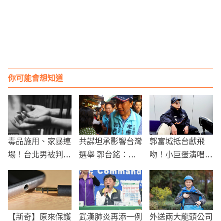
你可能會想知道
毒品施用、家暴連
共諜坦承影響台灣
郭富城抵台獻飛
場！台北男被判刑
選舉 郭台銘：參
吻！小巨蛋演唱會
1年1個月，家人
考我在初選講過的
準備「特別節目」
呼籲法院重判
話
引期待
【新奇】原來保護
武漢肺炎再添一例
外送兩大龍頭公司