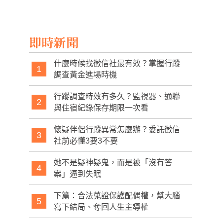
恐衝擊外交成果
現場被捕
了
即時新聞
什麼時候找徵信社最有效？掌握行蹤
1
調查黃金進場時機
行蹤調查時效有多久？監視器、通聯
2
與住宿紀錄保存期限一次看
懷疑伴侶行蹤異常怎麼辦？委託徵信
3
社前必懂3要3不要
她不是疑神疑鬼，而是被「沒有答
4
案」逼到失眠
下篇：合法蒐證保護配偶權，幫大腦
5
寫下結局、奪回人生主導權