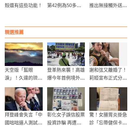
殼還有這些功能！
第42例為50多歲
推出無接觸外送服
女性
務！消費者們請注
意了
精選推薦
天空版「藍眼
登革熱來襲！高雄
謝和弦又離婚了！
淚」！久違的琉璃
爆今年首例境外移
莉婭宣布正式分
光再現埔里
入個案
開！
拜登峰會失言「中
彰化女子誤信股票
驚！女腸胃炎掛急
國咄咄逼人測試我
投資詐騙 再遭要
診「忘帶健保卡」
們」 麥克風未關
求加碼100萬 車手
一看自費金額嚇壞