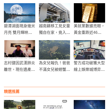
碧潭湖面現身幾米
越南籍移工見女童
美就業數據亮眼，
月亮 雙月輝映成
獨自在家，竟入侵
黃金重跌近46美
中秋打卡新亮點
民宅猥褻！
元
志村健因武漢肺炎
為女兒報仇！爸爸
警方成功破獲大型
離世，現在遺產分
不滿女兒被螃蟹夾
線上娛樂城博弈集
配問題成為議題
傷竟「生吞螃
團，營業額超過億
蟹」，導致感染3
元
種寄生蟲
精選推薦