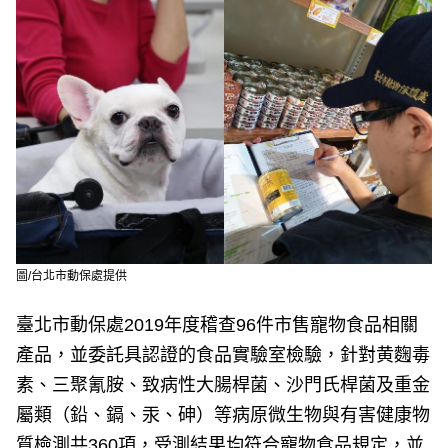
e
v
i
o
u
s
圖/台北市動保處提供
臺北市動保處2019年度稽查96件市售寵物食品相關
產品，並委託具認證的食品實驗室檢驗，針對黄麴毒
素、三聚氰胺、致病性大腸桿菌、沙門氏桿菌及重金
屬類（鉛、鎘、汞、砷）等病原微生物與有害健康物
質檢測共360項，受測結果均符合寵物食品規定，並