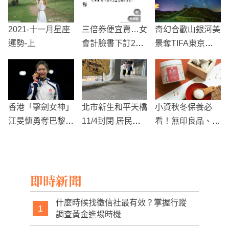
2021-十一月星座
三倍券便宜賣…女
奇幻合歡山銀河美
運勢-上
會計臉書下訂20
景奪TIFA東京國
份結果GG了
際攝影大賽金牌！
香港「擊劍女神」
北市新生和平天橋
小資秋冬保養必
江旻憓勇奪巴黎奧
11/4封閉 居民盼
看！無印良品、台
運金牌 全城瘋狂
市府緩拆再議
隆手創館這幾款快
慶祝
入手
即時新聞
什麼時候找徵信社最有效？掌握行蹤
1
調查黃金進場時機