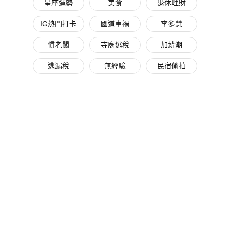
星座運勢
美食
退休理財
IG熱門打卡
國道車禍
李多慧
慣老闆
寺廟逃稅
加薪潮
逃漏稅
無經驗
民宿偷拍