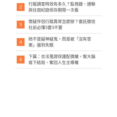
行蹤調查時效有多久？監視器、通聯
2
與住宿紀錄保存期限一次看
懷疑伴侶行蹤異常怎麼辦？委託徵信
3
社前必懂3要3不要
她不是疑神疑鬼，而是被「沒有答
4
案」逼到失眠
下篇：合法蒐證保護配偶權，幫大腦
5
寫下結局、奪回人生主導權