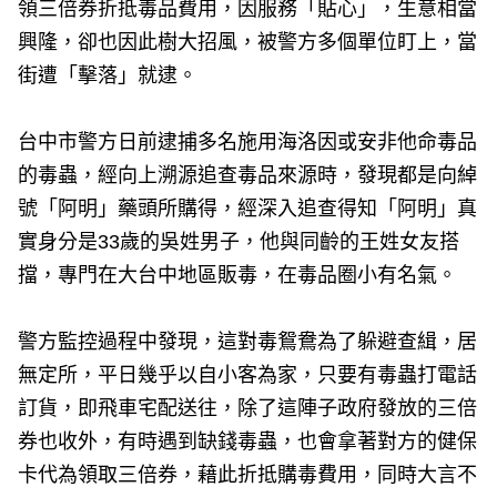
領三倍券折抵毒品費用，因服務「貼心」，生意相當
興隆，卻也因此樹大招風，被警方多個單位盯上，當
街遭「擊落」就逮。
台中市警方日前逮捕多名施用海洛因或安非他命毒品
的毒蟲，經向上溯源追查毒品來源時，發現都是向綽
號「阿明」藥頭所購得，經深入追查得知「阿明」真
實身分是33歲的吳姓男子，他與同齡的王姓女友搭
擋，專門在大台中地區販毒，在毒品圈小有名氣。
警方監控過程中發現，這對毒鴛鴦為了躲避查緝，居
無定所，平日幾乎以自小客為家，只要有毒蟲打電話
訂貨，即飛車宅配送往，除了這陣子政府發放的三倍
券也收外，有時遇到缺錢毒蟲，也會拿著對方的健保
卡代為領取三倍券，藉此折抵購毒費用，同時大言不