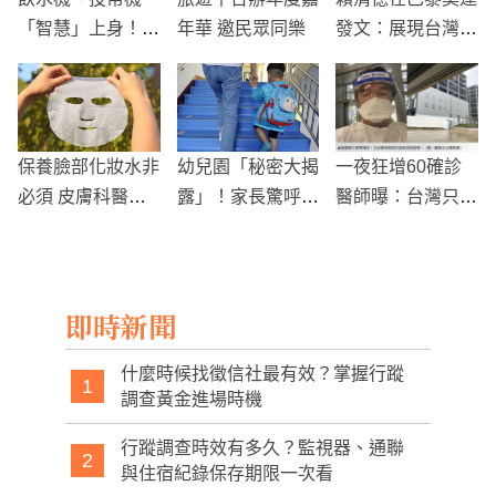
「智慧」上身！中
年華 邀民眾同樂
發文：展現台灣文
華電信IoT創意應
化魅力，持續推廣
用大賽冠軍出爐
多元創意
保養臉部化妝水非
幼兒園「秘密大揭
一夜狂增60確診
必須 皮膚科醫師
露」！家長驚呼：
醫師曝：台灣只剩
打破迷思
老師竟是最佳八卦
兩條路可以選！
管道
即時新聞
什麼時候找徵信社最有效？掌握行蹤
1
調查黃金進場時機
行蹤調查時效有多久？監視器、通聯
2
與住宿紀錄保存期限一次看