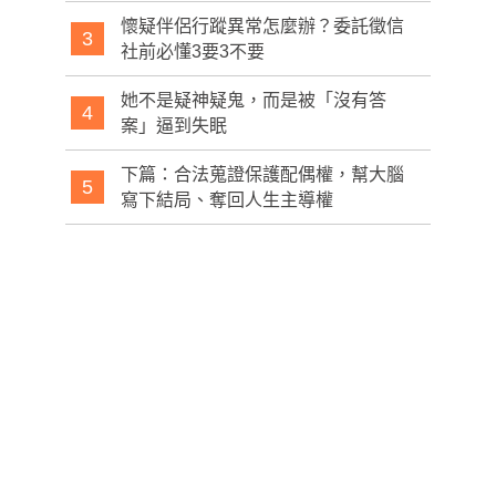
懷疑伴侶行蹤異常怎麼辦？委託徵信
3
社前必懂3要3不要
她不是疑神疑鬼，而是被「沒有答
4
案」逼到失眠
下篇：合法蒐證保護配偶權，幫大腦
5
寫下結局、奪回人生主導權