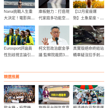
Nana挑戰人生重
庫板魅力：打造現
【12月星座運
大決定！電影與時
代家庭多功能空間
勢】土象星座、風
尚路上的刺青變遷
的祕密
象星座
Eurosport評論員
柯文哲政治獻金爭
真實版絕命終結站
性別歧視言論引發
議 監察院裁罰374
轎車疑沒拉手剎車
風暴 即刻被解雇
萬、沒入逾5500
朝他砸下去
萬
精選推薦
飲水機、投幣機
旅遊平台辦年度嘉
賴清德在巴黎奧運