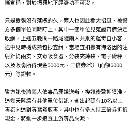
慚宣稱，對於振興地下經濟功不可沒。
只是囂張沒有落魄的久，兩人也因此樹大招風，被警
方多個單位同時盯上，其中一個單位見蒐證齊備決定
收網，上週五晚間一路尾隨兩人共乘的運毒自小客，
途中見時機成熟包抄查緝，當場查扣摻有海洛因的注
射針筒兩支、安毒吸食器、分裝夾鍊袋、電子磅秤，
以及販毒所得現金5000元、三倍券2份（面額6000
元）等證物。
警方訊後將兩人依毒品罪嫌送辦，複訊後聲押獲准，
這幾天陸續有其他單位借訊，查出起碼有10名以上
毒蟲向這對毒鴛鴦販毒，其中也有多人持三倍券折抵
現金，將進一步追查上游毒品來源。