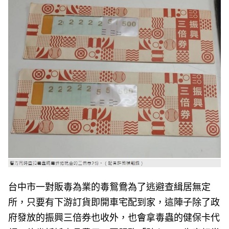
e
v
i
o
u
s
台中市一對販毒為業的毒鴛鴦為了逃避查緝居無定
所，只要有下游訂貨即開車宅配到家，這陣子除了政
府發放的振興三倍券也收外，也會拿毒蟲的健保卡代